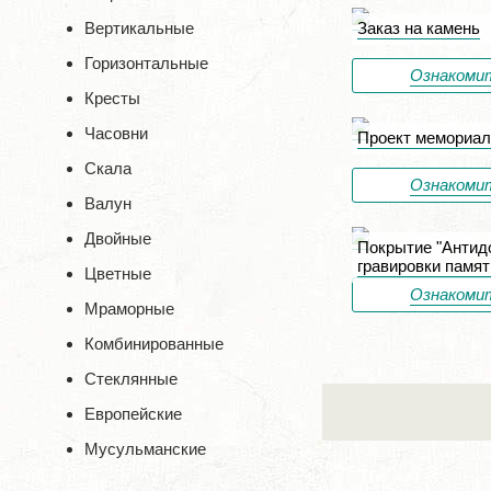
Вертикальные
Заказ на камень
Горизонтальные
Ознакоми
Кресты
Часовни
Проект мемориал
Скала
Ознакоми
Валун
Двойные
Покрытие "Антид
гравировки памят
Цветные
Ознакоми
Мраморные
Комбинированные
Стеклянные
Европейские
Мусульманские