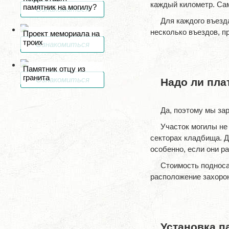
каждый километр. Сам
памятник на могилу?
Ознакомиться
Для каждого въезд
несколько въездов, п
Проект мемориала на
троих
Ознакомиться
Памятник отцу из
гранита
Ознакомиться
Надо ли пла
Да, поэтому мы зар
Участок могилы не
секторах кладбища. Д
особенно, если они р
Стоимость подноса
расположение захоро
Установка па