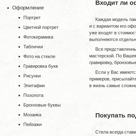
Входит ли о
Оформление
Портрет
Каждая модель пам
и с вариантом его офо
Цветной портрет
уже входят в стоимос
Фотокерамика
выполняются отдельн
Таблички
Все представленны
мастерской. По Ваше
Фото на стекле
гравировку, бронзовы
Гравировка букв
Если у Вас имеютс
Рисунки
примеров, присылайте
Эпитафии
в жизнь самые сложн
Позолота
Бронзовые буквы
Покупать по
Мозаика
Пейзажи
Стела всегда став