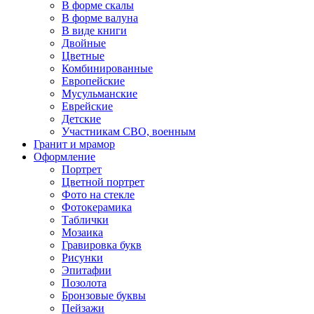
В форме скалы
В форме валуна
В виде книги
Двойные
Цветные
Комбинированные
Европейские
Мусульманские
Еврейские
Детские
Участникам СВО, военным
Гранит и мрамор
Оформление
Портрет
Цветной портрет
Фото на стекле
Фотокерамика
Таблички
Мозаика
Гравировка букв
Рисунки
Эпитафии
Позолота
Бронзовые буквы
Пейзажи