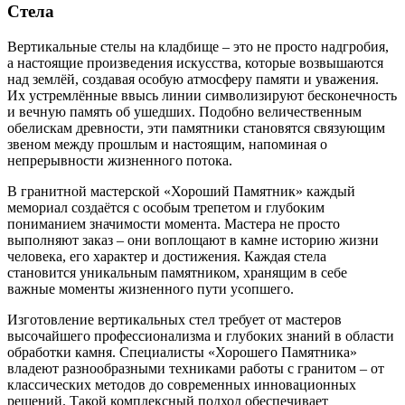
Стела
Вертикальные стелы на кладбище – это не просто надгробия,
а настоящие произведения искусства, которые возвышаются
над землёй, создавая особую атмосферу памяти и уважения.
Их устремлённые ввысь линии символизируют бесконечность
и вечную память об ушедших. Подобно величественным
обелискам древности, эти памятники становятся связующим
звеном между прошлым и настоящим, напоминая о
непрерывности жизненного потока.
В гранитной мастерской «Хороший Памятник» каждый
мемориал создаётся с особым трепетом и глубоким
пониманием значимости момента. Мастера не просто
выполняют заказ – они воплощают в камне историю жизни
человека, его характер и достижения. Каждая стела
становится уникальным памятником, хранящим в себе
важные моменты жизненного пути усопшего.
Изготовление вертикальных стел требует от мастеров
высочайшего профессионализма и глубоких знаний в области
обработки камня. Специалисты «Хорошего Памятника»
владеют разнообразными техниками работы с гранитом – от
классических методов до современных инновационных
решений. Такой комплексный подход обеспечивает