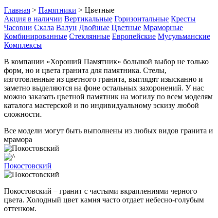
Главная
>
Памятники
>
Цветные
Акция в наличии
Вертикальные
Горизонтальные
Кресты
Часовни
Скала
Валун
Двойные
Цветные
Мраморные
Комбинированные
Стеклянные
Европейские
Мусульманские
Комплексы
В компании «Хороший Памятник» большой выбор не только
форм, но и цвета гранита для памятника. Стелы,
изготовленные из цветного гранита, выглядят изысканно и
заметно выделяются на фоне остальных захоронений. У нас
можно заказать цветной памятник на могилу по всем моделям
каталога мастерской и по индивидуальному эскизу любой
сложности.
Все модели могут быть выполнены из любых видов гранита и
мрамора
Покостовский
Покостовский – гранит с частыми вкраплениями черного
цвета. Холодный цвет камня часто отдает небесно-голубым
оттенком.