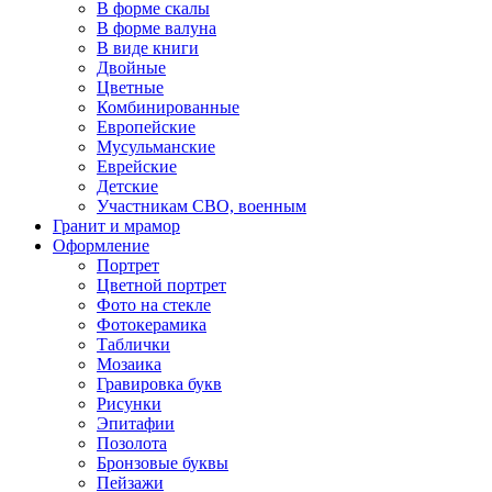
В форме скалы
В форме валуна
В виде книги
Двойные
Цветные
Комбинированные
Европейские
Мусульманские
Еврейские
Детские
Участникам СВО, военным
Гранит и мрамор
Оформление
Портрет
Цветной портрет
Фото на стекле
Фотокерамика
Таблички
Мозаика
Гравировка букв
Рисунки
Эпитафии
Позолота
Бронзовые буквы
Пейзажи