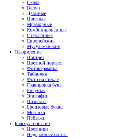
Скала
Валун
Двойные
Цветные
Мраморные
Комбинированные
Стеклянные
Европейские
Мусульманские
Оформление
Портрет
Цветной портрет
Фотокерамика
Таблички
Фото на стекле
Гравировка букв
Рисунки
Эпитафии
Позолота
Бронзовые буквы
Мозаика
Пейзажи
Благоустройство
Цветники
Надгробные плиты