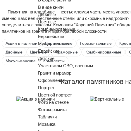
В виде книги
Памятник на кладбище – неотъемлемая часть места упокоен
Двойные
именно Вам: величественные стелы или скромные надгробия?
Цветные
определиться с заказом. Компания "Хороший Памятник" облад
Комбинированные
памятников из гранита и мрамора любой сложности.
Европейские
Акция в наличии
Вертикальные
Горизонтальные
Крест
Мусульманские
Еврейские
Двойные
Цветные
Мраморные
Комбинированные
Детские
Мусульманские
Комплексы
Участникам СВО, военным
Гранит и мрамор
Оформление
Каталог памятников н
Портрет
Цветной портрет
Фото на стекле
Фотокерамика
Таблички
Мозаика