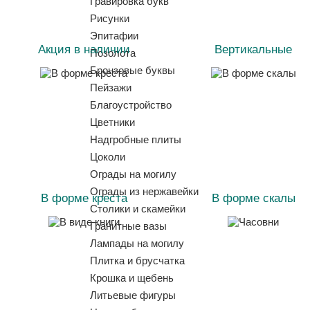
Гравировка букв
Рисунки
Эпитафии
Акция в наличии
Вертикальные
Позолота
Бронзовые буквы
Пейзажи
Благоустройство
Цветники
Надгробные плиты
Цоколи
Ограды на могилу
Ограды из нержавейки
В форме креста
В форме скалы
Столики и скамейки
Гранитные вазы
Лампады на могилу
Плитка и брусчатка
Крошка и щебень
Литьевые фигуры