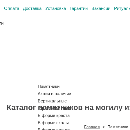
и
Оплата
Доставка
Установка
Гарантии
Вакансии
Ритуал
ти
Памятники
Акция в наличии
Вертикальные
Каталог памятников на могилу и
Горизонтальные
В форме креста
В форме скалы
Главная
>
Памятники
В форме валуна