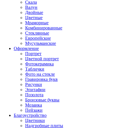
Скала
Валун
Двойные
Цветные
Мраморные
Комбинированные
Стеклянные
Европейские
Мусульманские
Оформление
Портрет
Цветной портрет
Фотокерамика
Таблички
Фото на стекле
Гравировка букв
Рисунки
Эпитафии
Позолота
Бронзовые буквы
Мозаика
Пейзажи
Благоустройство
Цветники
Надгробные плиты