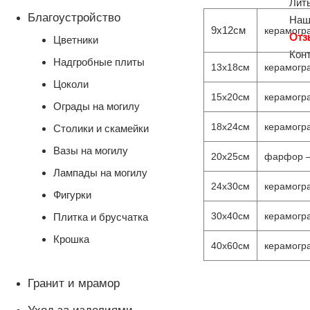
Лит
Благоустройство
Наш
9х12см
керамогра
Отз
Цветники
Кон
Надгробные плиты
13х18см
керамогра
Цоколи
15х20см
керамогра
Ограды на могилу
18х24см
керамогра
Столики и скамейки
Вазы на могилу
20х25см
фарфор – 
Лампады на могилу
24х30см
керамогра
Фигурки
30х40см
керамогра
Плитка и брусчатка
Крошка
40х60см
керамогра
Гранит и мрамор