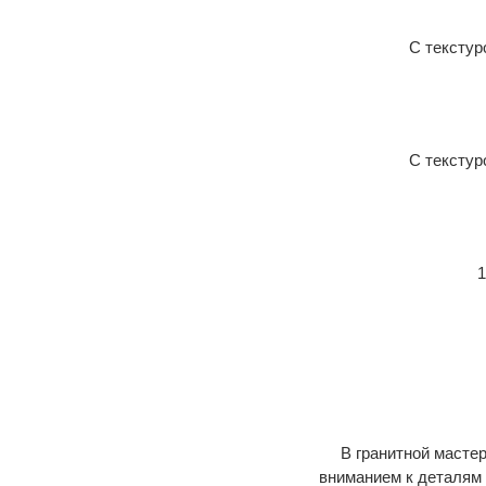
С текстур
С текстур
1
В гранитной масте
вниманием к деталям