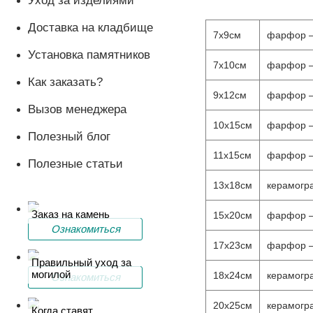
Уход за изделиями
Доставка на кладбище
7х9см
фарфор – 
Установка памятников
7х10см
фарфор – 
Как заказать?
9х12см
фарфор – 
Вызов менеджера
10х15см
фарфор – 
Полезный блог
11х15см
фарфор – 
Полезные статьи
13х18см
керамогра
Заказ на камень
15х20см
фарфор – 
Ознакомиться
17х23см
фарфор – 
Правильный уход за
могилой
18х24см
керамогра
Ознакомиться
20х25см
керамогра
Когда ставят