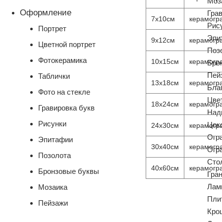
Моз
Оформление
Гра
7х10см
керамогра
Рис
Портрет
Эпи
9х12см
керамогра
Цветной портрет
Поз
Фотокерамика
10х15см
керамогра
Бро
Пей
Таблички
13х18см
керамогра
Бла
Фото на стекле
Цве
18х24см
керамогра
Гравировка букв
Над
Рисунки
Цок
24х30см
керамогра
Огр
Эпитафии
30х40см
керамогра
Огр
Позолота
Сто
40х60см
керамогра
Бронзовые буквы
Гра
Лам
Мозаика
Пли
Пейзажи
Кро