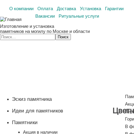
О компании
Оплата
Доставка
Установка
Гарантии
Вакансии
Ритуальные услуги
Изготовление и установка
памятников на могилу по Москве и области
Пам
Эскиз памятника
Акц
Цветн
Идеи для памятников
Вер
Гор
Памятники
В ф
Акция в наличии
В ф