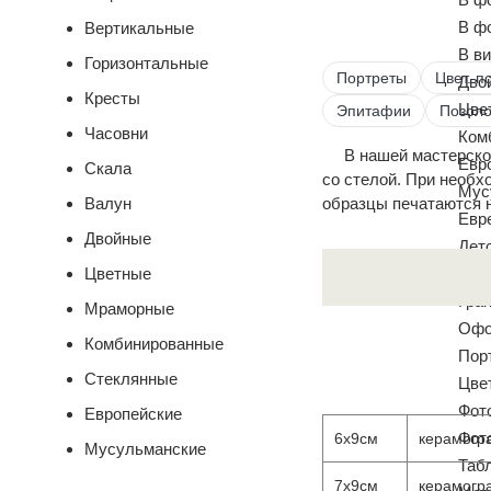
В ф
Вертикальные
В ви
Горизонтальные
Портреты
Цвет. п
Дво
Кресты
Цве
Эпитафии
Позоло
Часовни
Ком
В нашей мастерско
Евр
Скала
со стелой. При необ
Мус
Валун
образцы печатаются 
Евр
Двойные
Дет
Цветные
Уча
Гра
Мраморные
Офо
Комбинированные
Пор
Стеклянные
Цве
Фото
Европейские
Фот
6х9см
керамогра
Мусульманские
Таб
7х9см
керамогра