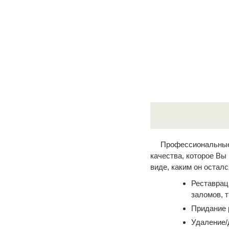
Профессиональные 
качества, которое Вы
виде, каким он остал
Реставрац
заломов, 
Придание 
Удаление/