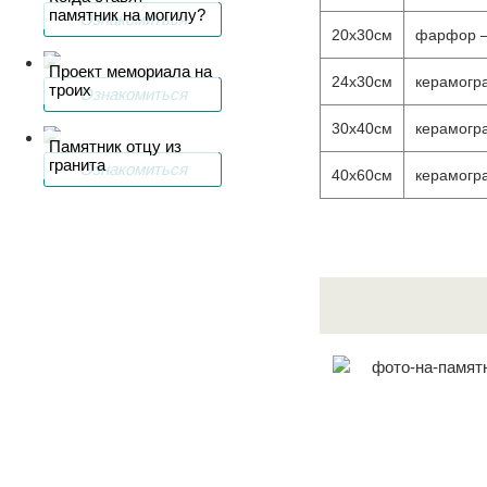
памятник на могилу?
Ознакомиться
20х30см
фарфор – 
Проект мемориала на
24х30см
керамогра
троих
Ознакомиться
30х40см
керамогра
Памятник отцу из
гранита
Ознакомиться
40х60см
керамогра