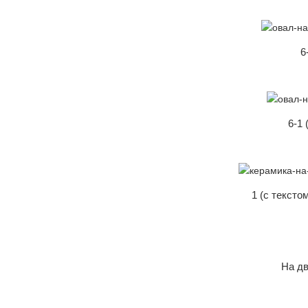
6
6-1 
1 (с тексто
На дв