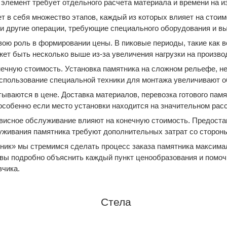
 элемент требует отдельного расчета материала и времени на и
т в себя множество этапов, каждый из которых влияет на стоим
а и другие операции, требующие специального оборудования и в
вою роль в формировании цены. В пиковые периоды, такие как ве
ет быть несколько выше из-за увеличения нагрузки на произво
нечную стоимость. Установка памятника на сложном рельефе, 
использование специальной техники для монтажа увеличивают 
ываются в цене. Доставка материалов, перевозка готового пам
особенно если место установки находится на значительном расс
висное обслуживание влияют на конечную стоимость. Предостав
живания памятника требуют дополнительных затрат со стороны
ник» мы стремимся сделать процесс заказа памятника максим
овы подробно объяснить каждый пункт ценообразования и помо
зчика.
Стела