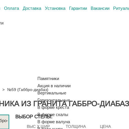
и
Оплата
Доставка
Установка
Гарантии
Вакансии
Ритуал
ти
Памятники
Акция в наличии
>
№59 (Габбро-диабаз)
Вертикальные
Горизонтальные
ИКА ИЗ ГРАНИТА ГАББРО-ДИАБАЗ
В форме креста
В форме скалы
ВЫБОР СТЕЛЫ:
В форме валуна
ВЫС X ШИР
ТОЛЩИНА
ЦЕНА
В виде книги