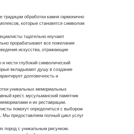
е традиции обработки камня гармонично
мплексов, которые становятся символом
пециалисты тщательно изучают
ельно прорабатывают все пожелания
изведения искусства, отражающие
о и нести глубокий символический
торые вкладывают душу в создание
арантирует долговечность и
аботки уникальных мемориальных
авный крест, мусульманский памятник
 мемориалами и их реставрации.
листы помогут определиться с выбором
а. Мы предоставляем полный цикл услуг
их пород с уникальным рисунком.