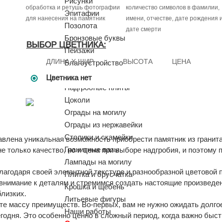
Рисунки
обработка и ретушь фотографии
количество символов в фамилии,
Эпитафии
для нанесения на памятник
имени, отчестве, дате рождения 
Позолота
дате смерти
Бронзовые буквы
ВЫБОР ЦВЕТНИКА:
Пейзажи
ДЛИНА X ШИР
ВЫСОТА
ЦЕНА
Благоустройство
Цветники
Цветника нет
Надгробные плиты
Цоколи
Ограды на могилу
Ограды из нержавейки
Столики и скамейки
влена уникальная возможность приобрести памятник из гранита
Гранитные вазы
е только качество, но и цена при выборе надгробия, и поэтому
Лампады на могилу
агодаря своей элегантной текстуре и разнообразной цветовой 
Плитка и брусчатка
нимание к деталям и стремимся создать настоящие произведен
Крошка и щебень
лизких.
Литьевые фигуры
те массу преимуществ. Во-первых, вам не нужно ожидать долго
Наши работы
одня. Это особенно ценно в сложный период, когда важно быст