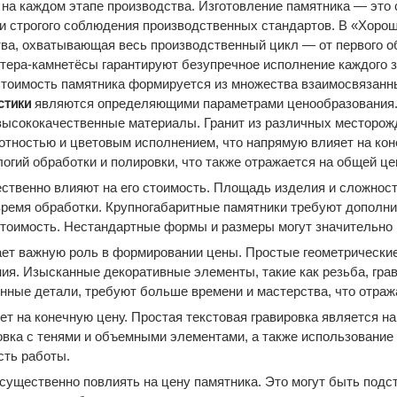
 на каждом этапе производства. Изготовление памятника — это
 строгого соблюдения производственных стандартов. В «Хоро
тва, охватывающая весь производственный цикл — от первого 
тера-камнетёсы гарантируют безупречное исполнение каждого 
тоимость памятника формируется из множества взаимосвязанн
стики
являются определяющими параметрами ценообразования
высококачественные материалы. Гранит из различных месторо
лотностью и цветовым исполнением, что напрямую влияет на к
огий обработки и полировки, что также отражается на общей це
ственно влияют на его стоимость. Площадь изделия и сложност
ремя обработки. Крупногабаритные памятники требуют дополни
тоимость. Нестандартные формы и размеры могут значительно 
ает важную роль в формировании цены. Простые геометрическ
я. Изысканные декоративные элементы, такие как резьба, гра
нные детали, требуют больше времени и мастерства, что отраж
ет на конечную цену. Простая текстовая гравировка является 
овка с тенями и объемными элементами, а также использование
сть работы.
существенно повлиять на цену памятника. Это могут быть подс