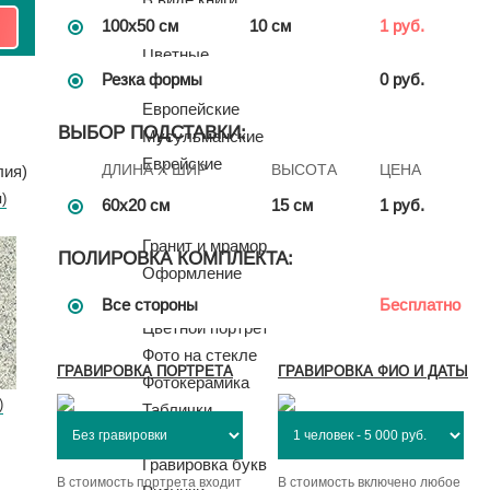
100х50 см
10 см
1 руб.
Двойные
Цветные
Резка формы
0 руб.
Комбинированные
Европейские
ВЫБОР ПОДСТАВКИ:
Мусульманские
Еврейские
ДЛИНА X ШИР
ВЫСОТА
ЦЕНА
Детские
)
60x20 см
15 см
1 руб.
Участникам СВО, военным
Гранит и мрамор
ПОЛИРОВКА КОМПЛЕКТА:
Оформление
Портрет
Все стороны
Бесплатно
Цветной портрет
Фото на стекле
ГРАВИРОВКА ПОРТРЕТА
ГРАВИРОВКА ФИО И ДАТЫ
Фотокерамика
)
Таблички
Мозаика
Гравировка букв
В стоимость портрета входит
В стоимость включено любое