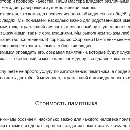
тбор и проверку качества. Наши мастера владеют различными 
 методов гравировки и художественной резьбы.
стерская, это команда профессионалов, объединенных общей 
их людях. Мы понимаем, насколько важно для родственников им
 памятник, отражающий личность и жизненный путь ушедшего че
 заказчиками, так и с организациями. Мы выполняем заказы лю
е качество исполнения. В портфолио «Хороший Памятник» множе
 как важно сохранить память о близких людях.
емимся оправдать его, создавая памятники, которые будут слу
аказ — особенный, и мы вкладываем душу в создание каждого 
лучаете не просто услугу по изготовлению памятника, а подде
 создать достойный мемориал, отражающий индивидуальность и
Стоимость памятника
ик» мы осознаем, насколько важно для каждого человека понят
я стремится сделать процесс создания памятника максимальн