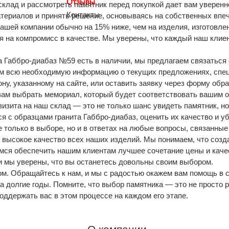
Отзывы
склад и рассмотреть памятник перед покупкой дает вам уверен
Контакты
атериалов и принять решение, основываясь на собственных впе
 нашей компании обычно на 15% ниже, чем на изделия, изготовле
дя на компромисс в качестве. Мы уверены, что каждый наш кли
та Габбро-диабаз №59 есть в наличии, мы предлагаем связатьс
м всю необходимую информацию о текущих предложениях, спец
ону, указанному на сайте, или оставить заявку через форму обр
 вам выбрать мемориал, который будет соответствовать вашим
визита на наш склад — это не только шанс увидеть памятник, но
я с образцами гранита Габбро-диабаз, оценить их качество и у
только в выборе, но и в ответах на любые вопросы, связанные 
высокое качество всех наших изделий. Мы понимаем, что созд
емся обеспечить нашим клиентам лучшее сочетание цены и каче
 и мы уверены, что вы останетесь довольны своим выбором.
м. Обращайтесь к нам, и мы с радостью окажем вам помощь в с
а долгие годы. Помните, что выбор памятника — это не просто
поддержать вас в этом процессе на каждом его этапе.