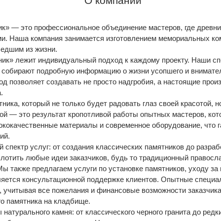
О компании
к» — это профессиональное объединение мастеров, где древни
и. Наша компания занимается изготовлением мемориальных ко
шедшим из жизни.
ник» лежит индивидуальный подход к каждому проекту. Наши с
, собирают подробную информацию о жизни усопшего и внимат
од позволяет создавать не просто надгробия, а настоящие про
.
ика, который не только будет радовать глаз своей красотой, н
ой — это результат кропотливой работы опытных мастеров, ко
кокачественные материалы и современное оборудование, что г
ий.
 спектр услуг: от создания классических памятников до разр
лотить любые идеи заказчиков, будь то традиционный правосл
ы также предлагаем услуги по установке памятников, уходу за
ляется консультационной поддержке клиентов. Опытные специа
а, учитывая все пожелания и финансовые возможности заказчик
го памятника на кладбище.
натурального камня: от классического черного гранита до редк