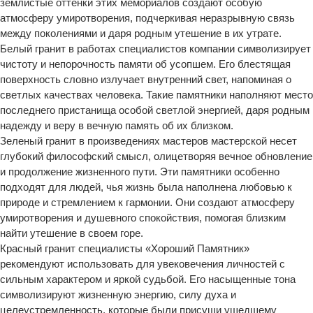
землистые оттенки этих мемориалов создают особую
атмосферу умиротворения, подчеркивая неразрывную связь
между поколениями и даря родным утешение в их утрате.
Белый гранит в работах специалистов компании символизирует
чистоту и непорочность памяти об усопшем. Его блестящая
поверхность словно излучает внутренний свет, напоминая о
светлых качествах человека. Такие памятники наполняют место
последнего пристанища особой светлой энергией, даря родным
надежду и веру в вечную память об их близком.
Зеленый гранит в произведениях мастеров мастерской несет
глубокий философский смысл, олицетворяя вечное обновление
и продолжение жизненного пути. Эти памятники особенно
подходят для людей, чья жизнь была наполнена любовью к
природе и стремлением к гармонии. Они создают атмосферу
умиротворения и душевного спокойствия, помогая близким
найти утешение в своем горе.
Красный гранит специалисты «Хороший Памятник»
рекомендуют использовать для увековечения личностей с
сильным характером и яркой судьбой. Его насыщенные тона
символизируют жизненную энергию, силу духа и
целеустремленность, которые были присущи ушедшему