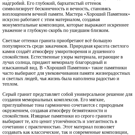
надгробий. Его глубокий, бархатистый оттенок
символизирует бесконечность и вечность, становясь
воплощением вечной памяти. Мастера «Хороший Памятник»
искусно работают с этим материалом, создавая
монументальные композиции, которые выражают искреннее
уважение и глубокую скорбь по ушедшим близким.
Светлые оттенки гранита приобретают всё большую
популярность среди заказчиков. Природная красота светлого
камня создаёт атмосферу умиротворения и душевного
спокойствия. Естественные узоры материала, играющие в
лучах солнца, придают мемориалу благородный и
изысканный вид. В «Хороший Памятник» такие памятники
часто выбирают для увековечивания памяти жизнерадостных
и светлых людей, чья жизнь была наполнена радостью и
теплом.
Серый гранит представляет собой универсальное решение для
создания мемориальных комплексов. Его мягкие,
приглушённые тона гармонично сочетаются с природным
окружением, создавая атмосферу безмятежности и
спокойствия. Изящные памятники из серого гранита
выбирают те, кто ценит утончённость и элегантность в
сочетании с практичностью. Этот материал позволяет
создавать как классические, так и современные композиции,