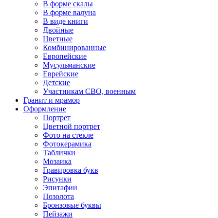
В форме скалы
В форме валуна
В виде книги
Двойные
Цветные
Комбинированные
Европейские
Мусульманские
Еврейские
Детские
Участникам СВО, военным
Гранит и мрамор
Оформление
Портрет
Цветной портрет
Фото на стекле
Фотокерамика
Таблички
Мозаика
Гравировка букв
Рисунки
Эпитафии
Позолота
Бронзовые буквы
Пейзажи