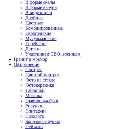
В форме скалы
В форме валуна
В виде книги
Двойные
Цветные
Комбинированные
Европейские
Мусульманские
Еврейские
Детские
Участникам СВО, военным
Гранит и мрамор
Оформление
Портрет
Цветной портрет
Фото на стекле
Фотокерамика
Таблички
Мозаика
Гравировка букв
Рисунки
Эпитафии
Позолота
Бронзовые буквы
Пейзажи