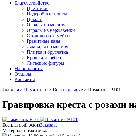
Благоустройство
Цветники
Надгробные плиты
Цоколи
Ограды на могилу
Ограды из нержавейки
Столики и скамейки
Гранитные вазы
Лампады на могилу
Плитка и брусчатка
Крошка и щебень
Литьевые фигуры
Наши работы
Отзывы
Контакты
Главная
>
Памятники
>
Вертикальные
>
Памятник В101
Гравировка креста с розами 
Бесплатный эскиз
Заказать
Материал памятника: