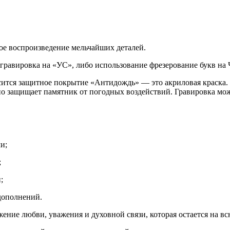
ное воспроизведение мельчайших деталей.
я гравировка на «УС», либо использование
фрезерование
букв на 
сится защитное покрытие «Антидождь» — это акриловая краска. 
о защищает памятник от погодных воздействий. Гравировка мож
и;
;
;
дополнений.
ние любви, уважения и духовной связи, которая остается на вс