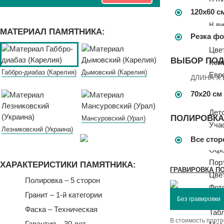
120х60 с
В ф
В ви
МАТЕРИАЛ ПАМЯТНИКА:
Резка ф
Дво
Цве
ВЫБОР ПОД
Ком
Габбро-диабаз (Карелия)
Дымовский (Карелия)
Евр
ДЛИНА X
Мус
70x20 см
Евр
Дет
ПОЛИРОВКА
Мансуровский (Урал)
Уча
Лезниковский (Украина)
Гра
Все сто
Офо
Пор
ХАРАКТЕРИСТИКИ ПАМЯТНИКА:
ГРАВИРОВКА П
Цве
Полировка – 5 сторон
Фото
Гранит – 1-й категории
Фот
Фаска – Техническая
Таб
В стоимость портр
Гарантия –
30 лет