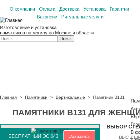
О компании
Оплата
Доставка
Установка
Гарантии
Вакансии
Ритуальные услуги
Изготовление и установка
памятников на могилу по Москве и области
Главная
>
Памятники
>
Вертикальные
>
Памятник В131
Пам
Акц
ПАМЯТНИКИ В131 ДЛЯ ЖЕНЩИ
Вер
Гор
ВЫБОР СТЕ
В ф
БЕСПЛАТНЫЙ ЭСКИЗ
Заказать
ВЫС X Ш
В ф