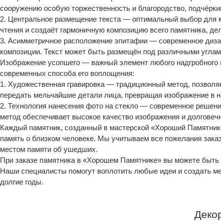
сооружению особую торжественность и благородство, подчёркив
2. Центральное размещение текста — оптимальный выбор для 
чтения и создаёт гармоничную композицию всего памятника, де
3. Асимметричное расположение эпитафии — современное диз
композиции. Текст может быть размещён под различными углами
Изображение усопшего — важный элемент любого надгробного 
современных способа его воплощения:
1. Художественная гравировка — традиционный метод, позвол
передать мельчайшие детали лица, превращая изображение в н
2. Технология нанесения фото на стекло — современное решение
метод обеспечивает высокое качество изображения и долговечн
Каждый памятник, созданный в мастерской «Хороший Памятник»,
память о близком человеке. Мы учитываем все пожелания зака
местом памяти об ушедших.
При заказе памятника в «Хорошем Памятнике» вы можете быть 
Наши специалисты помогут воплотить любые идеи и создать ме
долгие годы.
Деко