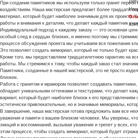
Лит
При создании памятников мы используем только гранит первой к
Наш
воздействиям. Наша мастерская предлагает более тридцати сор
материал, который будет наиболее значимым для их проекта. 
От
работы и внимания к деталям, что делает каждый памятник ун
Кон
Индивидуальный подход к каждому заказу — это основная ценн
особый след в сердцах близких, и именно поэтому мы стремимс
процессе обсуждения проекта мы учитываем все пожелания кли
Это позволяет создать мемориал, который не только будет кр
Кроме того, мы предоставляем тридцатилетнюю гарантию на вс
работы. Мы стремимся к тому, чтобы каждый заказ стал значим
Памятники, созданные в нашей мастерской, это не просто изде
близких.
Работа с гранитом и мрамором позволяет создавать памятники
обладает уникальными оттенками и текстурами, что делает каж
вариант, который будет наиболее близок к его представлениям 
эстетически привлекательные, но и значимые мемориалы, кото
В завершение, наша мастерская готова предложить вам все не
уважения и памяти о вашем близком человеке. Мы уверены, чт
эмоций и воспоминаний, вызывая уважение и трепет у всех, кто
этом процессе, чтобы создать мемориал, который будет отраж