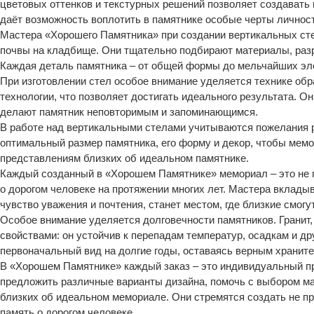
цветовых оттенков и текстурных решений позволяет создавать 
даёт возможность воплотить в памятнике особые черты личнос
Мастера «Хорошего Памятника» при создании вертикальных сте
почвы на кладбище. Они тщательно подбирают материалы, раз
Каждая деталь памятника – от общей формы до мельчайших эле
При изготовлении стел особое внимание уделяется технике об
технологии, что позволяет достигать идеального результата. 
делают памятник неповторимым и запоминающимся.
В работе над вертикальными стелами учитываются пожелания р
оптимальный размер памятника, его форму и декор, чтобы мем
представлениям близких об идеальном памятнике.
Каждый созданный в «Хорошем Памятнике» мемориал – это не пр
о дорогом человеке на протяжении многих лет. Мастера вклады
чувство уважения и почтения, станет местом, где близкие смог
Особое внимание уделяется долговечности памятников. Гранит
свойствами: он устойчив к перепадам температур, осадкам и др
первоначальный вид на долгие годы, оставаясь верным храните
В «Хорошем Памятнике» каждый заказ – это индивидуальный пр
предложить различные варианты дизайна, помочь с выбором ма
близких об идеальном мемориале. Они стремятся создать не пр
память о дорогом человеке.