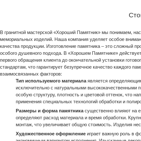
Сто
В гранитной мастерской «Хороший Памятник» мы понимаем, нас
мемориальных изделий. Наша компания уделяет особое вниман
качества продукции. Изготовление памятника – это сложный пр
особого душевного подхода. В «Хорошем Памятнике» действует
первого обращения клиента до окончательной установки готов
стандартам, что гарантирует безупречное качество каждого па
взаимосвязанных факторов:
Тип используемого материала
является определяющим
исключительно с натуральными высококачественными по
особую структуру, плотность и цветовой оттенок, что 
применения специальных технологий обработки и полиро
Размеры и форма памятника
существенно влияют на е
определяют расход материала и время обработки. Крупн
монтаж, что увеличивает общую стоимость. Изделия нес
Художественное оформление
играет важную роль в ф
экономичным вариантом исполнения. Изысканные декора