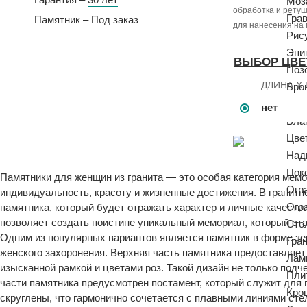
Моз
обработка и рету
Гра
Памятник – Под заказ
для нанесения на
Рис
Эпи
ВЫБОР ЦВЕ
Поз
ДЛИНА X
Бро
Пей
нет
Бла
Цве
Над
Цок
Памятники для женщин из гранита — это особая категория мемо
Огр
индивидуальность, красоту и жизненные достижения. В гранит
Огр
памятника, который будет отражать характер и личные качеств
позволяет создать поистине уникальный мемориал, который ст
Сто
Одним из популярных вариантов является памятник в форме зе
Гра
женского захоронения. Верхняя часть памятника предоставляе
Лам
изысканной рамкой и цветами роз. Такой дизайн не только подч
Пли
части памятника предусмотрен постамент, который служит для 
Кро
скруглены, что гармонично сочетается с плавными линиями сте