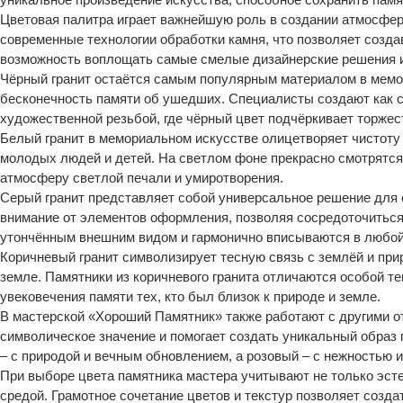
Цветовая палитра играет важнейшую роль в создании атмосфе
современные технологии обработки камня, что позволяет создав
возможность воплощать самые смелые дизайнерские решения и
Чёрный гранит остаётся самым популярным материалом в мемор
бесконечность памяти об ушедших. Специалисты создают как с
художественной резьбой, где чёрный цвет подчёркивает торжес
Белый гранит в мемориальном искусстве олицетворяет чистоту 
молодых людей и детей. На светлом фоне прекрасно смотрятся
атмосферу светлой печали и умиротворения.
Серый гранит представляет собой универсальное решение для с
внимание от элементов оформления, позволяя сосредоточиться
утончённым внешним видом и гармонично вписываются в любо
Коричневый гранит символизирует тесную связь с землёй и при
земле. Памятники из коричневого гранита отличаются особой т
увековечения памяти тех, кто был близок к природе и земле.
В мастерской «Хороший Памятник» также работают с другими от
символическое значение и помогает создать уникальный образ 
– с природой и вечным обновлением, а розовый – с нежностью и
При выборе цвета памятника мастера учитывают не только эст
средой. Грамотное сочетание цветов и текстур позволяет созда