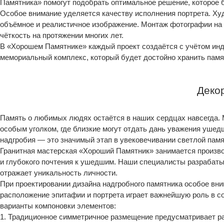
Памятника» помогут подобрать оптимальное решение, которое 
Особое внимание уделяется качеству исполнения портрета. Ху
объёмное и реалистичное изображение. Монтаж фотографии на 
чёткость на протяжении многих лет.
В «Хорошем Памятнике» каждый проект создаётся с учётом инд
мемориальный комплекс, который будет достойно хранить пам
Деко
Память о любимых людях остаётся в наших сердцах навсегда. 
особым уголком, где близкие могут отдать дань уважения ушед
надгробия — это значимый этап в увековечивании светлой памя
Гранитная мастерская «Хороший Памятник» занимается произв
и глубокого почтения к ушедшим. Наши специалисты разрабат
отражает уникальность личности.
При проектировании дизайна надгробного памятника особое вн
расположение эпитафии и портрета играет важнейшую роль в с
варианты компоновки элементов:
1. Традиционное симметричное размещение предусматривает ра