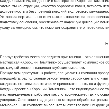
Каждый памятник, созданный в мастерской «Хороший Памятник»
элементы конструкции, качество обработки камня, четкость ис
долговечность и безупречный внешний вид готового мемориала.
Установка вертикальных стел также выполняется профессиона
подготовку основания, обеспечивают надежную фиксацию памят
уходу за мемориалом, что помогает сохранить его первоначальн
Б
Благоустройство места последнего пристанища – это священная
мастерская «Хороший Памятник» осуществляет комплексное обу
где каждый элемент наполнен глубоким смыслом.
Прежде чем приступить к работе, специалисты компании прово
ландшафта, расположение относительно сторон света и климати
создавать не только эстетически привлекательные, но и функ
Каждый проект в «Хороший Памятник» – это индивидуальное тв
мастера-камнерезы работают как с классическими, так и с со
ушедших. Сочетание традиционных методов обработки гранита
Мемориальный комплекс выполняет множество важных функций.