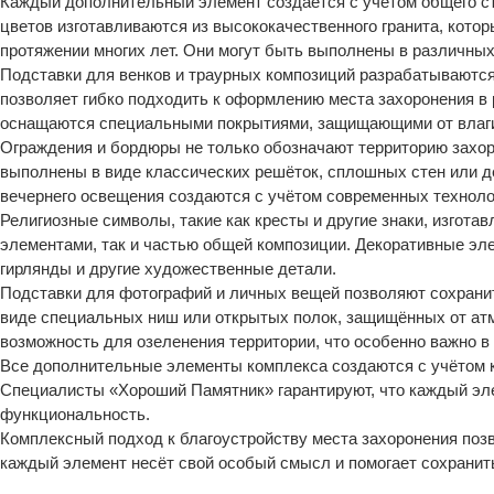
Каждый дополнительный элемент создаётся с учётом общего с
цветов изготавливаются из высококачественного гранита, кото
протяжении многих лет. Они могут быть выполнены в различных 
Подставки для венков и траурных композиций разрабатываются
позволяет гибко подходить к оформлению места захоронения в
оснащаются специальными покрытиями, защищающими от влаги
Ограждения и бордюры не только обозначают территорию захор
выполнены в виде классических решёток, сплошных стен или д
вечернего освещения создаются с учётом современных техноло
Религиозные символы, такие как кресты и другие знаки, изгот
элементами, так и частью общей композиции. Декоративные эл
гирлянды и другие художественные детали.
Подставки для фотографий и личных вещей позволяют сохрани
виде специальных ниш или открытых полок, защищённых от ат
возможность для озеленения территории, что особенно важно в 
Все дополнительные элементы комплекса создаются с учётом к
Специалисты «Хороший Памятник» гарантируют, что каждый эле
функциональность.
Комплексный подход к благоустройству места захоронения позв
каждый элемент несёт свой особый смысл и помогает сохранит