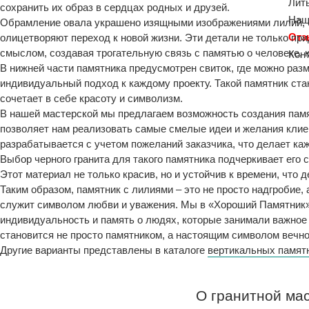
Лит
сохранить их образ в сердцах родных и друзей.
Наш
Обрамление овала украшено изящными изображениями лилий, с
От
олицетворяют переход к новой жизни. Эти детали не только пр
смыслом, создавая трогательную связь с памятью о человеке, 
Кон
В нижней части памятника предусмотрен свиток, где можно раз
индивидуальный подход к каждому проекту. Такой памятник ста
сочетает в себе красоту и символизм.
В нашей мастерской мы предлагаем возможность создания памя
позволяет нам реализовать самые смелые идеи и желания клие
разрабатывается с учетом пожеланий заказчика, что делает к
Выбор черного гранита для такого памятника подчеркивает его 
Этот материал не только красив, но и устойчив к времени, что
Таким образом, памятник с лилиями – это не просто надгробие,
служит символом любви и уважения. Мы в «Хороший Памятник» 
индивидуальность и память о людях, которые занимали важное 
становится не просто памятником, а настоящим символом вечно
Другие варианты представлены в каталоге
вертикальных памят
О гранитной ма