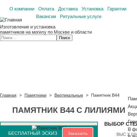
О компании
Оплата
Доставка
Установка
Гарантии
Вакансии
Ритуальные услуги
Изготовление и установка
памятников на могилу по Москве и области
Главная
>
Памятники
>
Вертикальные
>
Памятник В44
Пам
Акц
ПАМЯТНИК В44 С ЛИЛИЯМИ
Вер
Гор
ВЫБОР СТЕ
В ф
БЕСПЛАТНЫЙ ЭСКИЗ
Заказать
ВЫС X Ш
В ф