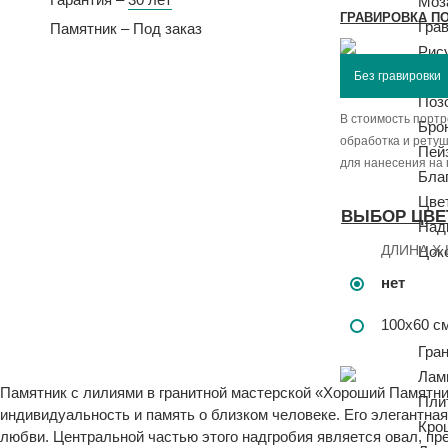
Моз
ГРАВИРОВКА П
Гра
Памятник – Под заказ
Рис
Эпи
Поз
В стоимость портр
Бро
обработка и рету
Пей
для нанесения на
Бла
Цве
ВЫБОР ЦВЕ
Над
ДЛИНА X
Цок
Огр
нет
Огр
100х60 с
Сто
Гра
Лам
Памятник с лилиями в гранитной мастерской «Хороший Памятни
Пли
индивидуальность и память о близком человеке. Его элегантн
Кро
любви. Центральной частью этого надгробия является овал, пр