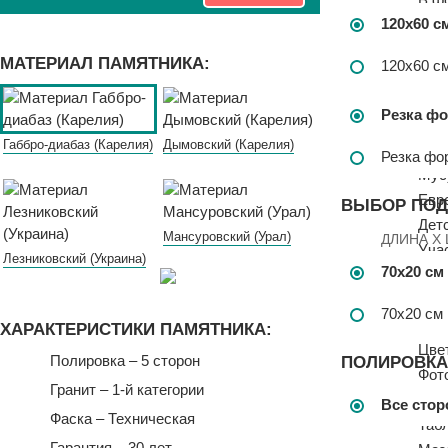
120х60 с
В ф
В ви
МАТЕРИАЛ ПАМЯТНИКА:
120х60 с
Дво
Цве
Резка ф
Ком
Габбро-диабаз (Карелия)
Дымовский (Карелия)
Евр
Резка фо
Мус
Евр
ВЫБОР ПОД
Дет
Мансуровский (Урал)
ДЛИНА X
Уча
Лезниковский (Украина)
70x20 см
Гра
Офо
70x20 см
Пор
ХАРАКТЕРИСТИКИ ПАМЯТНИКА:
Цве
Полировка – 5 сторон
ПОЛИРОВКА
Фото
Гранит – 1-й категории
Фот
Все сто
Фаска – Техническая
Таб
Гарантия –
30 лет