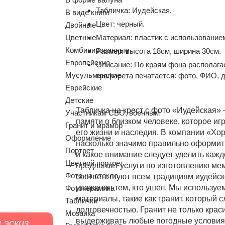
Табличка:
Иудейская.
В виде книги
Цвет:
черный.
Двойные
Цветные
Материал:
пластик с использование
Комбинированные
Размер:
высота 18см, ширина 30см.
Европейские
Описание:
По краям фона располагае
Мусульманские
трафарета печатается: фото, ФИО, д
Еврейские
Детские
Табличка на крест с фото «Иудейская»
Участникам СВО, военным
памяти о близком человеке, которое иг
Гранит и мрамор
его жизни и наследия. В компании «Х
Оформление
насколько значимо правильно оформит
Портрет
и какое внимание следует уделить каж
Цветной портрет
предлагает услуги по изготовлению ме
Фото на стекле
соответствуют всем традициям иудейско
уважения тем, кто ушел. Мы используе
Фотокерамика
материалы, такие как гранит, который 
Таблички
долговечностью. Гранит не только крас
Мозаика
выдерживать любые погодные условия,
 эскиз