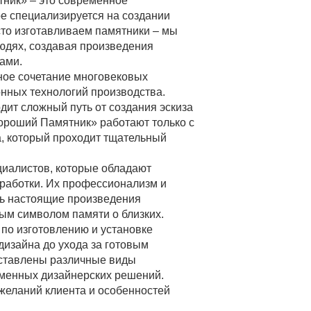
ник» – это современное
е специализируется на создании
то изготавливаем памятники – мы
юдях, создавая произведения
ками.
ное сочетание многовековых
нных технологий производства.
ит сложный путь от создания эскиза
ороший Памятник» работают только с
, который проходит тщательный
циалистов, которые обладают
бработки. Их профессионализм и
ть настоящие произведения
ным символом памяти о близких.
по изготовлению и установке
дизайна до ухода за готовым
дставлены различные виды
еменных дизайнерских решений.
желаний клиента и особенностей