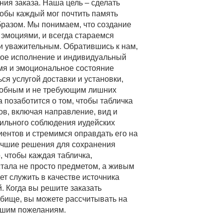
ия заказа. Наша цель – сделать
тобы каждый мог почтить память
бразом. Мы понимаем, что создание
 эмоциями, и всегда стараемся
и уважительным. Обратившись к нам,
ное исполнение и индивидуальный
мя и эмоциональное состояние
ся услугой доставки и установки,
добным и не требующим лишних
 позаботится о том, чтобы табличка
ов, включая направление, вид и
вильного соблюдения иудейских
ентов и стремимся оправдать его на
лучшие решения для сохранения
, чтобы каждая табличка,
тала не просто предметом, а живым
ет служить в качестве источника
 Когда вы решите заказать
адбище, вы можете рассчитывать на
ашим пожеланиям.