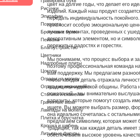
Гравировка букв
цвет на долгие годы, что делает его 
Рисунки
изделий. Каждый наш продукт создаетс
Эпитафии
передать индивидуальность покойного
Позолота
привносит особую эмоциональную ценн
Бронзовые буквы
лучших моментах, проведенных с ушед
декоративным элементом, но и символ
Пейзажи
пережитых радостях и горестях.
Благоустройство
Цветники
Мы понимаем, что процесс выбора и за
Надгробные плиты
поэтому профессиональная команда на
Цоколи
вам поддержку. Мы предлагаем разно
Ограды на могилу
чтобы каждая деталь отражала личност
Ограды из нержавейки
традициям иудейской общины. Работа 
пожеланий – мы внимательно выслуша
Столики и скамейки
варианты, которые помогут создать име
Гранитные вазы
ищете. Вы можете выбрать размер, фор
Лампады на могилу
она идеально сочеталась с остальными
Плитка и брусчатка
предлагаем символику, которая может б
Крошка и щебень
традиций, так как каждая деталь имеет 
Литьевые фигуры
обеспечиваем высокое уровень качеств