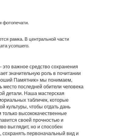
м фотопечати.
тся рамка. В центральной части
ата усопшего.
 – это важное средство сохранения
рает значительную роль в почитании
ороший Памятник» мы понимаем,
ь место последней обители человека
дой детали. Наша мастерская
мориальных табличек, которые
й культуры, чтобы отдать дань
м только высококачественные
славится своей прочностью и
иво выглядит, но и способен
 сохранять первоначальный вид и