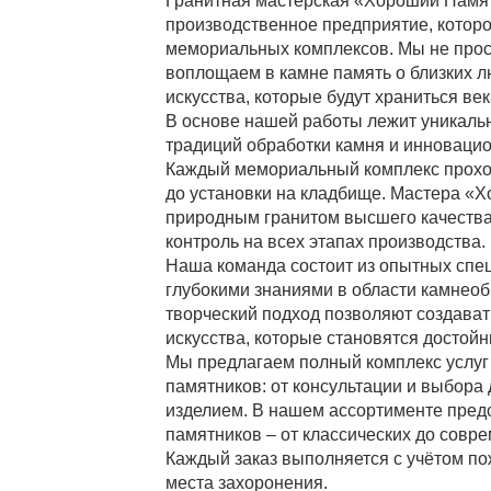
Гранитная мастерская «Хороший Памят
производственное предприятие, которо
мемориальных комплексов. Мы не прос
воплощаем в камне память о близких л
искусства, которые будут храниться ве
В основе нашей работы лежит уникаль
традиций обработки камня и инновацио
Каждый мемориальный комплекс проход
до установки на кладбище. Мастера «Х
природным гранитом высшего качества
контроль на всех этапах производства.
Наша команда состоит из опытных спе
глубокими знаниями в области камнео
творческий подход позволяют создава
искусства, которые становятся достой
Мы предлагаем полный комплекс услуг 
памятников: от консультации и выбора 
изделием. В нашем ассортименте пре
памятников – от классических до совр
Каждый заказ выполняется с учётом по
места захоронения.