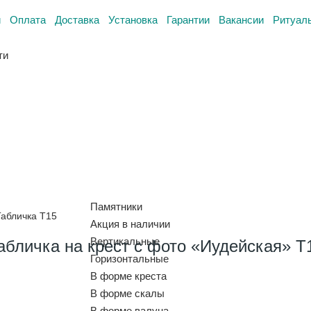
и
Оплата
Доставка
Установка
Гарантии
Вакансии
Ритуал
ти
Памятники
Табличка Т15
Акция в наличии
Вертикальные
абличка на крест с фото «Иудейская» Т
Горизонтальные
В форме креста
В форме скалы
В форме валуна