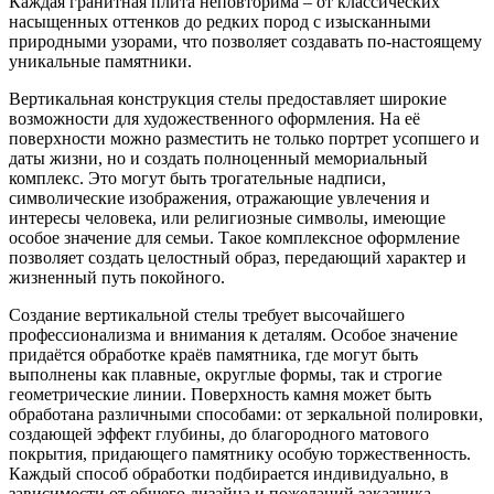
Каждая гранитная плита неповторима – от классических
насыщенных оттенков до редких пород с изысканными
природными узорами, что позволяет создавать по-настоящему
уникальные памятники.
Вертикальная конструкция стелы предоставляет широкие
возможности для художественного оформления. На её
поверхности можно разместить не только портрет усопшего и
даты жизни, но и создать полноценный мемориальный
комплекс. Это могут быть трогательные надписи,
символические изображения, отражающие увлечения и
интересы человека, или религиозные символы, имеющие
особое значение для семьи. Такое комплексное оформление
позволяет создать целостный образ, передающий характер и
жизненный путь покойного.
Создание вертикальной стелы требует высочайшего
профессионализма и внимания к деталям. Особое значение
придаётся обработке краёв памятника, где могут быть
выполнены как плавные, округлые формы, так и строгие
геометрические линии. Поверхность камня может быть
обработана различными способами: от зеркальной полировки,
создающей эффект глубины, до благородного матового
покрытия, придающего памятнику особую торжественность.
Каждый способ обработки подбирается индивидуально, в
зависимости от общего дизайна и пожеланий заказчика.