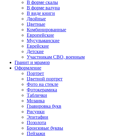
В форме скалы
В форме валуна
В виде книги
Двойные
Цветные
Комбинированные
Европейские
Мусульманские
Еврейские
Детские
Участникам СВО, военным
Гранит и мрамор
Оформление
Портрет
Цветной портрет
Фото на стекле
Фотокерамика
Таблички
Мозаика
Гравировка букв
Рисунки
Эпитафии
Позолота
Бронзовые буквы
Пейзажи