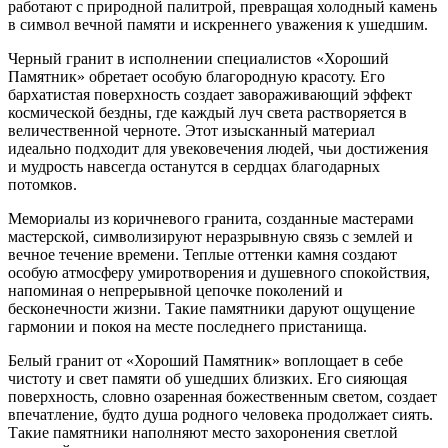
работают с природной палитрой, превращая холодный камень
в символ вечной памяти и искреннего уважения к ушедшим.
Черный гранит в исполнении специалистов «Хороший
Памятник» обретает особую благородную красоту. Его
бархатистая поверхность создает завораживающий эффект
космической бездны, где каждый луч света растворяется в
величественной черноте. Этот изысканный материал
идеально подходит для увековечения людей, чьи достижения
и мудрость навсегда останутся в сердцах благодарных
потомков.
Мемориалы из коричневого гранита, созданные мастерами
мастерской, символизируют неразрывную связь с землей и
вечное течение времени. Теплые оттенки камня создают
особую атмосферу умиротворения и душевного спокойствия,
напоминая о непрерывной цепочке поколений и
бесконечности жизни. Такие памятники даруют ощущение
гармонии и покоя на месте последнего пристанища.
Белый гранит от «Хороший Памятник» воплощает в себе
чистоту и свет памяти об ушедших близких. Его сияющая
поверхность, словно озаренная божественным светом, создает
впечатление, будто душа родного человека продолжает сиять.
Такие памятники наполняют место захоронения светлой