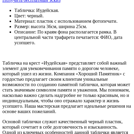
Получить бесплатный эскиз
Табличка:
Иудейская.
Цвет:
черный.
Материал:
пластик с использованием фотопечати.
Размер:
высота 36см, ширина 25см.
Описание:
По краям фона располагается рамка. В
центральной части трафарета печатается: ФИО, дата
усопшего.
Табличка на крест «Иудейская» представляет собой важный
элемент для увековечивания памяти о дорогом человеке,
который ушел из жизни. Компания «Хороший Памятник» с
гордостью предлагает своим клиентам уникальные
возможности по созданию памятной таблички, которая может
стать значимым символом памяти и уважения. Мы понимаем,
насколько важно сделать надгробие не только красивым, но и
индивидуальным, чтобы оно отражало характер и жизнь
усопшего. Наша мастерская предлагает идеальные решения на
основе ваших пожеланий.
Основой таблички служит качественный черный пластик,
который сочетает в себе долговечность и изысканность.
Одной из ключевых особенностей данной таблички является