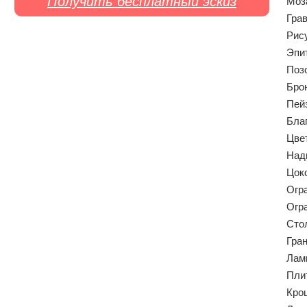
Получить бесплатный эскиз
Моз
Гра
Рис
Эпи
Поз
Бро
Пей
Бла
Цве
Над
Цок
Огр
Огр
Сто
Гра
Лам
Пли
Кро