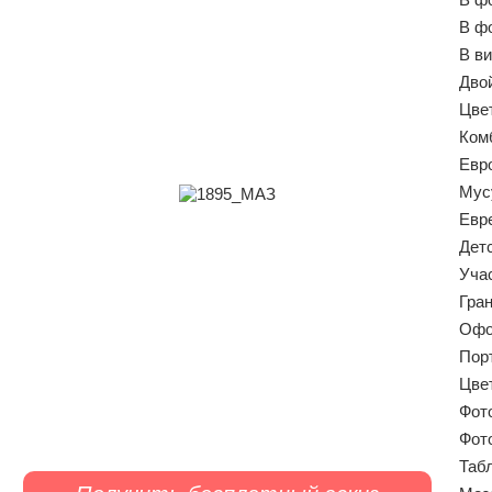
В ф
В ви
Дво
Цве
Ком
Евр
Мус
Евр
Дет
Уча
Гра
Офо
Пор
Цве
Фото
Фот
Таб