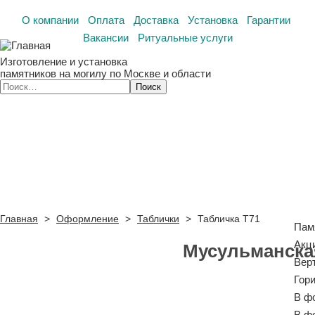
О компании
Оплата
Доставка
Установка
Гарантии
Вакансии
Ритуальные услуги
Изготовление и установка
памятников на могилу по Москве и области
Главная
>
Оформление
>
Таблички
>
Табличка Т71
Пам
Акц
Мусульманская
Вер
Гор
В ф
В ф