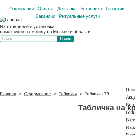
О компании
Оплата
Доставка
Установка
Гарантии
Вакансии
Ритуальные услуги
Изготовление и установка
памятников на могилу по Москве и области
Пам
Главная
>
Оформление
>
Таблички
>
Табличка Т9
Акц
Вер
Табличка на к
Гор
В ф
В ф
В ф