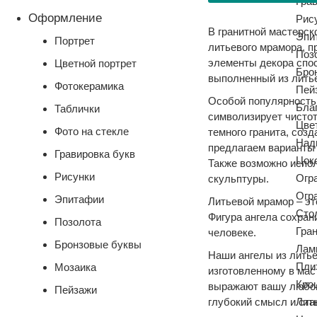
Гра
Оформление
Рис
В гранитной мастерск
Эпи
Портрет
литьевого мрамора, 
Поз
элементы декора спос
Цветной портрет
Бро
выполненный из литье
Фотокерамика
Пей
Особой популярностью
Бла
Таблички
символизирует чистот
Цве
Фото на стекле
темного гранита, соз
Над
предлагаем варианты 
Гравировка букв
Цок
Также возможно испол
Рисунки
Огр
скульптуры.
Огр
Эпитафии
Литьевой мрамор – эт
Сто
Фигура ангела сохран
Позолота
Гра
человеке.
Бронзовые буквы
Лам
Наши ангелы из литье
Пли
Мозаика
изготовленному в мас
Кро
выражают вашу любовь
Пейзажи
глубокий смысл и ста
Лит