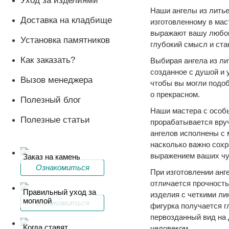
Уход за изделиями
Наши ангелы из литье
Доставка на кладбище
изготовленному в мас
выражают вашу любовь
Установка памятников
глубокий смысл и ста
Как заказать?
Выбирая ангела из ли
созданное с душой и
Вызов менеджера
чтобы вы могли подо
о прекрасном.
Полезный блог
Наши мастера с особы
Полезные статьи
прорабатывается вру
ангелов исполнены с 
насколько важно сохр
выражением ваших чу
Заказ на камень
Ознакомиться
При изготовлении анг
отличается прочность
Правильный уход за
изделия с четкими ли
могилой
Ознакомиться
фигурка получается г
первозданный вид на
Когда ставят
человеком.