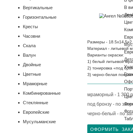
В ви
Вертикальные
Дво
Горизонтальные
Цве
Кресты
Ком
Часовни
Евр
Размеры -
18.5х14.5х2
Мус
Скала
Материал - литьевой 
Евр
Валун
Варианты окраски:
Дет
1) белый литьевой мра
Двойные
Уча
2) тонировка «под брон
Цветные
Гра
3) черно-белая покраск
Офо
Мраморные
Пор
Комбинированные
мраморный - 1 300 р
Цве
Стеклянные
Фото
под бронзу - по запр
Фот
Европейские
черно-белый - по за
Таб
Мусульманские
Моз
ОФОРМИТЬ ЗАК