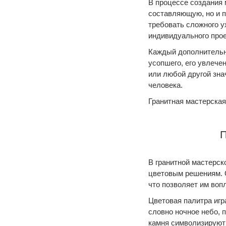
В процессе создания 
составляющую, но и 
требовать сложного у
индивидуального прое
Каждый дополнительн
усопшего, его увлече
или любой другой зн
человека.
Гранитная мастерская
П
В гранитной мастерс
цветовым решениям. 
что позволяет им воп
Цветовая палитра игр
словно ночное небо, 
камня символизируют 