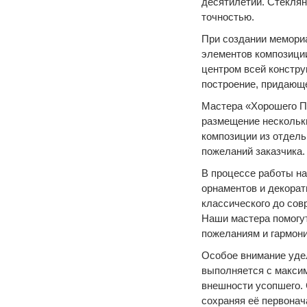
десятилетий. Стеклян
точностью.
При создании мемори
элементов композиции
центром всей констру
построение, придающе
Мастера «Хорошего П
размещение нескольк
композиции из отдел
пожеланий заказчика.
В процессе работы на
орнаментов и декора
классического до сов
Наши мастера помогут
пожеланиям и гармони
Особое внимание удел
выполняется с максим
внешности усопшего.
сохраняя её первонач