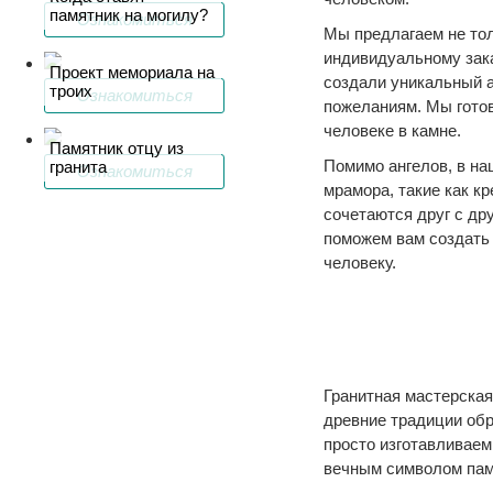
памятник на могилу?
Ознакомиться
Мы предлагаем не тол
индивидуальному зака
Проект мемориала на
создали уникальный а
троих
Ознакомиться
пожеланиям. Мы готов
человеке в камне.
Памятник отцу из
Помимо ангелов, в на
гранита
Ознакомиться
мрамора, такие как к
сочетаются друг с др
поможем вам создать 
человеку.
Гранитная мастерска
древние традиции обр
просто изготавливаем
вечным символом пам