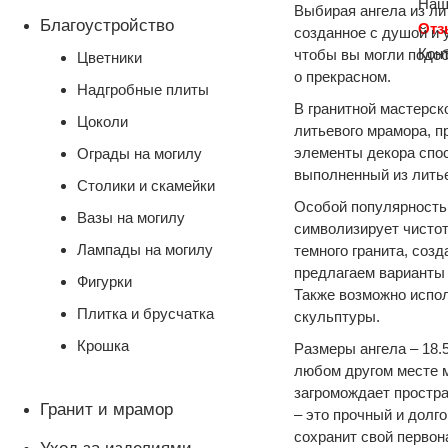
Наш
Выбирая ангела из ли
Благоустройство
От
созданное с душой и
Кон
чтобы вы могли подо
Цветники
о прекрасном.
Надгробные плиты
В гранитной мастерск
Цоколи
литьевого мрамора, 
элементы декора спос
Ограды на могилу
выполненный из литье
Столики и скамейки
Особой популярностью
Вазы на могилу
символизирует чистот
Лампады на могилу
темного гранита, соз
предлагаем варианты 
Фигурки
Также возможно испол
Плитка и брусчатка
скульптуры.
Крошка
Размеры ангела – 18.5
любом другом месте 
загромождает простра
Гранит и мрамор
– это прочный и долг
сохранит свой первон