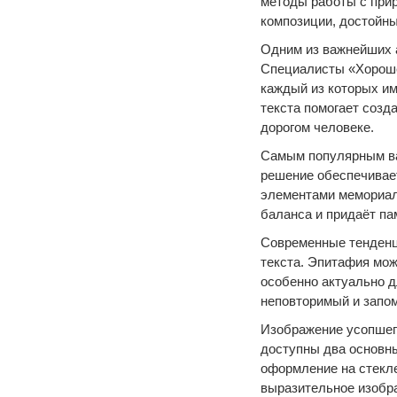
методы работы с при
композиции, достойны
Одним из важнейших 
Специалисты «Хороше
каждый из которых и
текста помогает созд
дорогом человеке.
Самым популярным ва
решение обеспечивает
элементами мемориал
баланса и придаёт па
Современные тенденц
текста. Эпитафия мож
особенно актуально д
неповторимый и запо
Изображение усопшег
доступны два основны
оформление на стекле
выразительное изобр