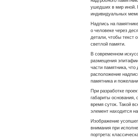
надгробного памятник
ушедших в мир иной. 
индивидуальных мемо
Надпись на памятнике
о человеке через де
детали, чтобы текст 
светлой памяти.
В современном искус
размещения эпитафии
части памятника, что
расположение надписи
памятника и пожелани
При разработке прое
габариты основания, 
время суток. Такой в
элемент находится на
Изображение усопшег
внимания при исполн
портрета: классическ