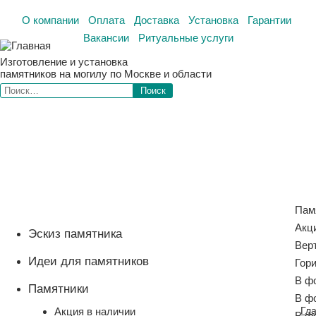
О компании
Оплата
Доставка
Установка
Гарантии
Вакансии
Ритуальные услуги
Изготовление и установка
памятников на могилу по Москве и области
Пам
Акц
Эскиз памятника
Вер
Идеи для памятников
Гор
В ф
Памятники
В ф
Гл
Акция в наличии
В ф