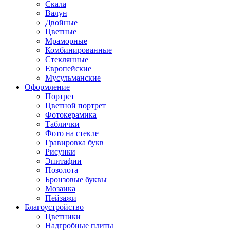
Скала
Валун
Двойные
Цветные
Мраморные
Комбинированные
Стеклянные
Европейские
Мусульманские
Оформление
Портрет
Цветной портрет
Фотокерамика
Таблички
Фото на стекле
Гравировка букв
Рисунки
Эпитафии
Позолота
Бронзовые буквы
Мозаика
Пейзажи
Благоустройство
Цветники
Надгробные плиты