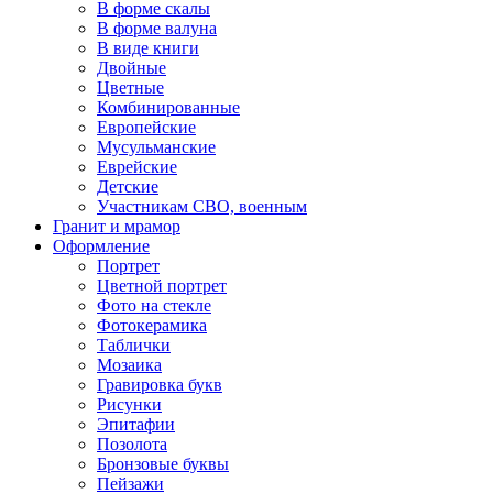
В форме скалы
В форме валуна
В виде книги
Двойные
Цветные
Комбинированные
Европейские
Мусульманские
Еврейские
Детские
Участникам СВО, военным
Гранит и мрамор
Оформление
Портрет
Цветной портрет
Фото на стекле
Фотокерамика
Таблички
Мозаика
Гравировка букв
Рисунки
Эпитафии
Позолота
Бронзовые буквы
Пейзажи