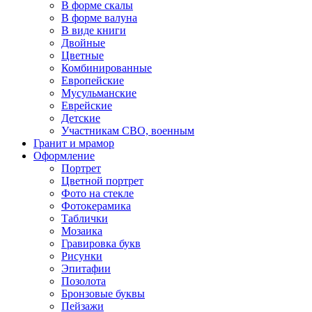
В форме скалы
В форме валуна
В виде книги
Двойные
Цветные
Комбинированные
Европейские
Мусульманские
Еврейские
Детские
Участникам СВО, военным
Гранит и мрамор
Оформление
Портрет
Цветной портрет
Фото на стекле
Фотокерамика
Таблички
Мозаика
Гравировка букв
Рисунки
Эпитафии
Позолота
Бронзовые буквы
Пейзажи