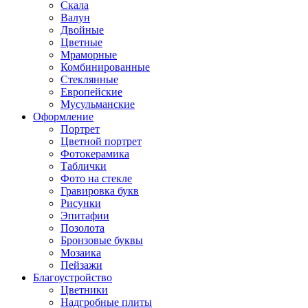
Скала
Валун
Двойные
Цветные
Мраморные
Комбинированные
Стеклянные
Европейские
Мусульманские
Оформление
Портрет
Цветной портрет
Фотокерамика
Таблички
Фото на стекле
Гравировка букв
Рисунки
Эпитафии
Позолота
Бронзовые буквы
Мозаика
Пейзажи
Благоустройство
Цветники
Надгробные плиты