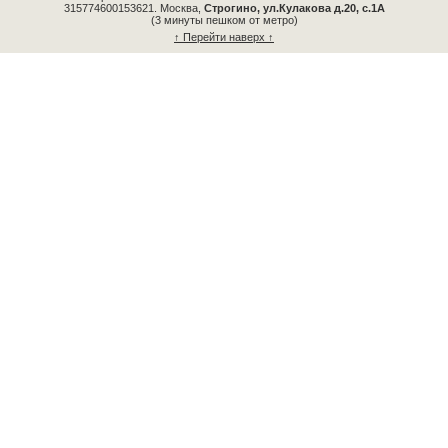
315774600153621.
Москва,
Строгино, ул.Кулакова д.20, с.1А
(3 минуты пешком от метро)
↑ Перейти наверх ↑