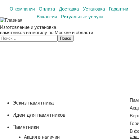
О компании
Оплата
Доставка
Установка
Гарантии
Вакансии
Ритуальные услуги
Изготовление и установка
памятников на могилу по Москве и области
Пам
Эскиз памятника
Акц
Идеи для памятников
Вер
Гор
Памятники
В ф
Гла
Акция в наличии
В ф