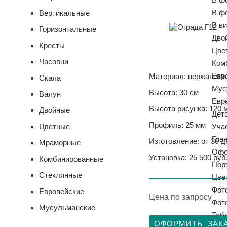
В ф
Вертикальные
В ви
Горизонтальные
Дво
Кресты
Цве
Часовни
Ком
Евр
Материал: нержавеющ
Скала
Мус
Высота: 30 см
Валун
Евр
Высота рисунка: 120 
Двойные
Дет
Профиль: 25 мм
Цветные
Уча
Гра
Изготовление: от 30 д
Мраморные
Офо
Установка: 25 500 руб
Комбинированные
Пор
Стеклянные
Цве
Фото
Европейские
Цена по запросу
Фот
Мусульманские
Таб
ОФОРМИТЬ ЗАК