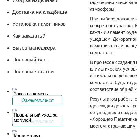
Уход за изделиями
гармонично вписывал
атмосферы.
Доставка на кладбище
При выборе дополнит
Установка памятников
конкретного участка.
каждый элемент буде
Как заказать?
ушедшем. Декоративны
памятника, а лишь по
Вызов менеджера
комплекса.
Полезный блог
В процессе создания
климатических услови
Полезные статьи
оптимальное решение,
комплекса, будь то д
соответствие общей к
Заказ на камень
Результатом работы с
Ознакомиться
где каждая деталь пр
об ушедших и создаёт
Правильный уход за
«Хорошего Памятника
могилой
Ознакомиться
местом, отражающим л
Когда ставят