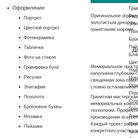
Моз
Оформление
Гра
Оригинальное огражде
Рис
Портрет
золотистым декором,
Эпи
Цветной портрет
гранитными шарами.
Поз
Фотокерамика
Бро
Пей
Таблички
Д
Бла
Фото на стекле
Цве
Мемориальное простр
Гравировка букв
Над
наполнена глубоким с
Рисунки
Цок
священная зона памят
Огр
Эпитафии
словно останавливает
Огр
Позолота
Гранитная мастерска
Сто
мемориальных компле
Бронзовые буквы
Гра
технологии. Професси
Лам
Мозаика
произведения искусст
Каждый проект разраб
Пли
Пейзажи
конкретного участка 
Кро