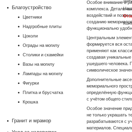
Лит
Особое внимание в ра
Благоустройство
Наш
комплекса. Детальна
воздействий и позвол
От
Цветники
созданию мемориалов 
Кон
Надгробные плиты
функционально удобн
Цоколи
Центральным элементо
формируется вся ост
Ограды на могилу
применяют как класси
Столики и скамейки
создавая уникальные
ушедшего человека. П
Вазы на могилу
символическое значен
Лампады на могилу
Дополнительные аксе
Фигурки
мемориального прост
Плитка и брусчатка
определённую функци
с учётом общего стил
Крошка
Особое значение при
не только украшать т
Гранит и мрамор
разрабатываются с уч
материалов. Специал