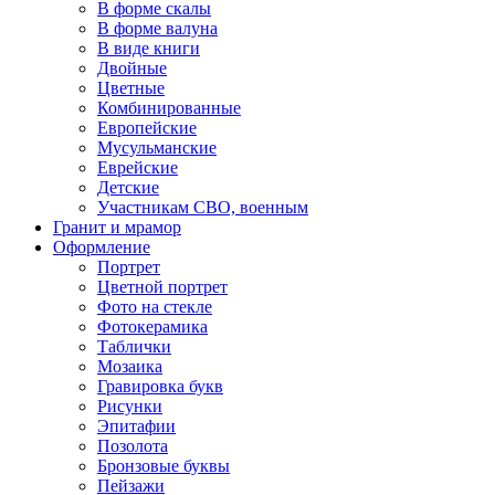
В форме скалы
В форме валуна
В виде книги
Двойные
Цветные
Комбинированные
Европейские
Мусульманские
Еврейские
Детские
Участникам СВО, военным
Гранит и мрамор
Оформление
Портрет
Цветной портрет
Фото на стекле
Фотокерамика
Таблички
Мозаика
Гравировка букв
Рисунки
Эпитафии
Позолота
Бронзовые буквы
Пейзажи