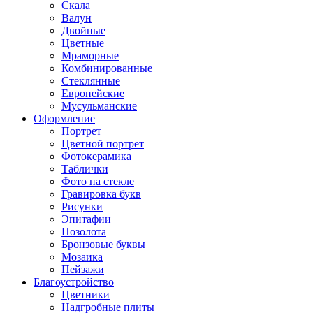
Скала
Валун
Двойные
Цветные
Мраморные
Комбинированные
Стеклянные
Европейские
Мусульманские
Оформление
Портрет
Цветной портрет
Фотокерамика
Таблички
Фото на стекле
Гравировка букв
Рисунки
Эпитафии
Позолота
Бронзовые буквы
Мозаика
Пейзажи
Благоустройство
Цветники
Надгробные плиты