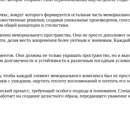
екс, вокруг которого формируется остальная часть мемориальн
дожественные решения, создавая уникальные произведения, спос
ом общей концепции и стилистики.
нии мемориального пространства. Они не просто дополняют осн
ти, делая место захоронения более уютным и значимым. Каждый
ментов. Они должны не только украшать пространство, но и вы
ом долговечности и устойчивости к различным погодным условия
, чтобы каждый элемент мемориального комплекса был не прост
язь с ушедшим, ощутить теплоту воспоминаний и почтить его па
еский процесс, требующий особого подхода и понимания. Специа
 работает на создание целостного образа, передающего уважение