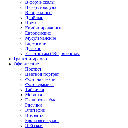
В форме скалы
В форме валуна
В виде книги
Двойные
Цветные
Комбинированные
Европейские
Мусульманские
Еврейские
Детские
Участникам СВО, военным
Гранит и мрамор
Оформление
Портрет
Цветной портрет
Фото на стекле
Фотокерамика
Таблички
Мозаика
Гравировка букв
Рисунки
Эпитафии
Позолота
Бронзовые буквы
Пейзажи