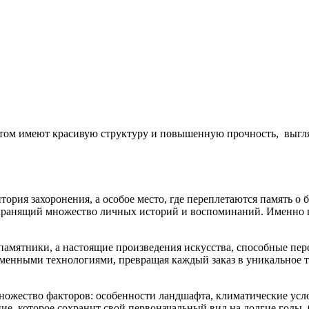
итом имеют красивую структуру и повышенную прочность, выгляд
ория захоронения, а особое место, где переплетаются память о 
ранящий множество личных историй и воспоминаний. Именно п
памятники, а настоящие произведения искусства, способные пе
еменными технологиями, превращая каждый заказ в уникальное т
ожество факторов: особенности ландшафта, климатические усл
е, которое сохранит свой первоначальный вид на долгие годы. 