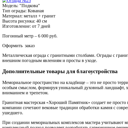
Модель: "Подкова"
Тип ограды: Кованая
Материал: металл + гранит
Высота рисунка: 40 см
Изготовление: от 7 дней
Погонный метр – 6 000 руб.
Оформить заказ
Металлическая ограда с гранитными столбами. Ограды с гран
внешним погодным явлениям и просты в уходе.
Дополнительные товары для благоустройства
Мемориальное пространство на кладбище – это не просто террит
особым смыслом, формируя уникальный духовный ландшафт, х
вниманием и трепетом.
Гранитная мастерская «Хороший Памятник» создает не просто 
компании сочетают вековые традиции обработки камня с совр
ушедшего.
При создании мемориальных комплексов мастера учитывают мн
комплексный подход позволяет разработать гармоничное решени