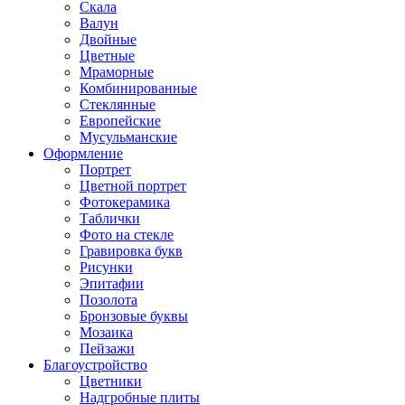
Скала
Валун
Двойные
Цветные
Мраморные
Комбинированные
Стеклянные
Европейские
Мусульманские
Оформление
Портрет
Цветной портрет
Фотокерамика
Таблички
Фото на стекле
Гравировка букв
Рисунки
Эпитафии
Позолота
Бронзовые буквы
Мозаика
Пейзажи
Благоустройство
Цветники
Надгробные плиты