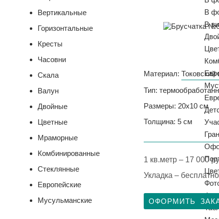
В ф
Вертикальные
В ви
Горизонтальные
Дво
Кресты
Цве
Часовни
Ком
Евр
Материал:
Токовский 
Скала
Мус
Тип: термообработан
Валун
Евр
Размеры: 20х10 см
Двойные
Дет
Толщина: 5 см
Цветные
Уча
Гра
Мраморные
Офо
Комбинированные
Пор
1 кв.метр – 17 000 ру
Стеклянные
Цве
Укладка – бесплатно
Фото
Европейские
Фот
Мусульманские
ОФОРМИТЬ ЗАК
Таб