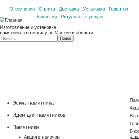
О компании
Оплата
Доставка
Установка
Гарантии
Вакансии
Ритуальные услуги
Изготовление и установка
памятников на могилу по Москве и области
Пам
Эскиз памятника
Акц
Идеи для памятников
Вер
Гор
Памятники
В ф
Гла
Акция в наличии
В ф