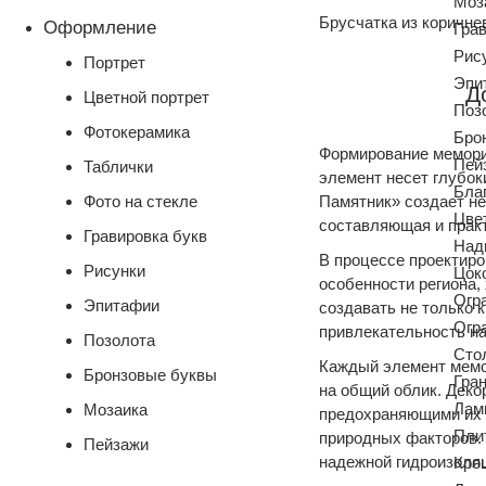
Моз
Брусчатка из коричнев
Оформление
Гра
Рис
Портрет
Эпи
Д
Цветной портрет
Поз
Фотокерамика
Бро
Формирование мемориа
Пей
Таблички
элемент несет глубок
Бла
Фото на стекле
Памятник» создает не
Цве
составляющая и прак
Гравировка букв
Над
В процессе проектир
Рисунки
Цок
особенности региона,
Огр
Эпитафии
создавать не только 
Огр
привлекательность на
Позолота
Сто
Каждый элемент мемо
Бронзовые буквы
Гра
на общий облик. Дек
Лам
Мозаика
предохраняющими их 
Пли
природных факторов.
Пейзажи
надежной гидроизоляц
Кро