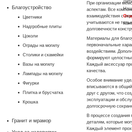
Лит
При организации мемо
Благоустройство
Наш
аспектам. Все компон
взаимодействия с ок
От
Цветники
учитываются не тольк
Кон
Надгробные плиты
долговечности констр
Цоколи
Материалы для благоу
первоначальные хара
Ограды на могилу
воздействиям. Дополн
Столики и скамейки
формируют целостный
Вазы на могилу
Каждый аксессуар про
качества.
Лампады на могилу
Особое внимание уде
Фигурки
вписываются в общий
Плитка и брусчатка
друг с другом, что с
эксплуатации и обслу
Крошка
долгосрочную сохран
В процессе создания
Гранит и мрамор
деталям, которые мог
Каждый элемент прохо