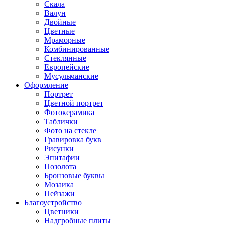
Скала
Валун
Двойные
Цветные
Мраморные
Комбинированные
Стеклянные
Европейские
Мусульманские
Оформление
Портрет
Цветной портрет
Фотокерамика
Таблички
Фото на стекле
Гравировка букв
Рисунки
Эпитафии
Позолота
Бронзовые буквы
Мозаика
Пейзажи
Благоустройство
Цветники
Надгробные плиты