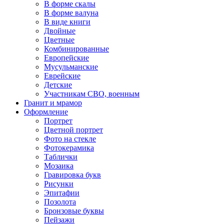
В форме скалы
В форме валуна
В виде книги
Двойные
Цветные
Комбинированные
Европейские
Мусульманские
Еврейские
Детские
Участникам СВО, военным
Гранит и мрамор
Оформление
Портрет
Цветной портрет
Фото на стекле
Фотокерамика
Таблички
Мозаика
Гравировка букв
Рисунки
Эпитафии
Позолота
Бронзовые буквы
Пейзажи