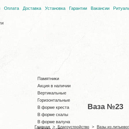
и
Оплата
Доставка
Установка
Гарантии
Вакансии
Ритуал
ти
Памятники
Акция в наличии
Вертикальные
Горизонтальные
Ваза №23
В форме креста
В форме скалы
В форме валуна
Главная
>
Благоустройство
>
Вазы из литьево
В виде книги