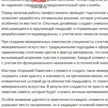
Отзывы
их надежное соединение и продолжительный срок службы.
Контакты
Перед началом работы профессионалы проводят тщательное и
позволяет разработать оптимальное решение, которое учитывае
особенности местности. Опытные дизайнеры создают уникаль
вписывающиеся в окружающий ландшафт и отражающие личнос
разрабатывается индивидуально, с учетом всех нюансов конкр
При создании мемориальных комплексов специалисты сочетаю
мемориального искусства с традиционными подходами к офор
гармоничному сочетанию цветов и фактур материалов, что поз
вызывающий искренние чувства и уважение. Каждый элемент 
с учетом его функционального назначения и эстетической знач
Мастера «Хороший Памятник» стремятся создать такое мемори
сохранять свою красоту и значимость на протяжении многих ле
климатических условий до особенностей ландшафта, от пожел
мемориального искусства. В результате создается не просто м
памятник памяти, который будет служить вечным напоминание
Особое внимание уделяется практичности каждого элемента к
украшают место захоронения, но и защищают основной памятн