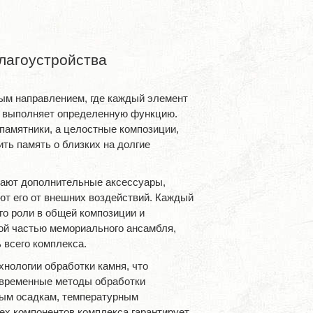
лагоустройства
ым направлением, где каждый элемент
и выполняет определенную функцию.
памятники, а целостные композиции,
ть память о близких на долгие
тают дополнительные аксессуары,
ют его от внешних воздействий. Каждый
го роли в общей композиции и
ой частью мемориального ансамбля,
 всего комплекса.
нологии обработки камня, что
овременные методы обработки
ным осадкам, температурным
ех компонентов комплекса гарантирует