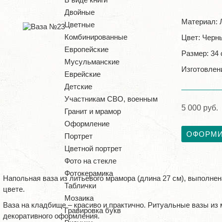
Двойные
Материал: 
Цветные
Комбинированные
Цвет: Черн
Европейские
Размер: 34
Мусульманские
Изготовлени
Еврейские
Детские
Участникам СВО, военным
5 000 руб.
Гранит и мрамор
Оформление
ОФОРМИ
Портрет
Цветной портрет
Фото на стекле
Фотокерамика
Напольная ваза из литьевого мрамора (длина 27 см), выполнен
Таблички
цвете.
Мозаика
Ваза на кладбище – красиво и практично. Ритуальные вазы из
Гравировка букв
декоративного оформления.