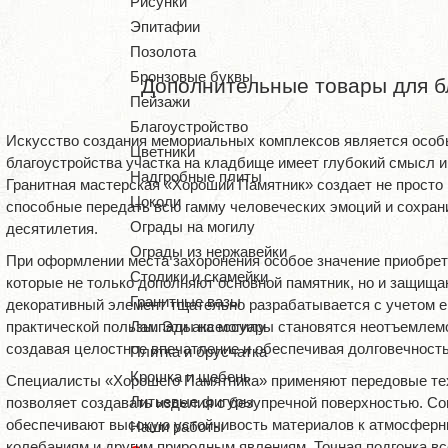
Рисунки
Эпитафии
Позолота
Бронзовые буквы
Дополнительные товары для б
Пейзажи
Благоустройство
Искусство создания мемориальных комплексов является особ
Цветники
благоустройства участка на кладбище имеет глубокий смысл 
Надгробные плиты
Гранитная мастерская «Хороший Памятник» создает не просто 
Цоколи
способные передать всю гамму человеческих эмоций и сохрани
Ограды на могилу
десятилетия.
Ограды из нержавейки
При оформлении места захоронения особое значение приобре
Столики и скамейки
которые не только дополняют основной памятник, но и защища
Гранитные вазы
декоративный элемент тщательно разрабатывается с учетом е
практической пользы. Эти аксессуары становятся неотъемлем
Лампады на могилу
создавая целостное впечатление и обеспечивая долговечность
Плитка и брусчатка
Крошка и щебень
Специалисты «Хорошего Памятника» применяют передовые тех
Литьевые фигуры
позволяет создавать изделия с безупречной поверхностью. С
обеспечивают высокую устойчивость материалов к атмосфер
Наши работы
колебаниям и другим природным явлениям. Точная подгонка вс