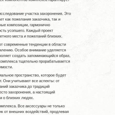
сследование участка захоронения. Это
т как пожелания заказчика, так и
ные композиции, гармонично
ть усопшего. Каждый проект
етного места и пожеланий близких.
т современные тенденции в области
млению. Особое внимание уделяется
воляет создать запоминающийся образ,
комплекса тщательно прорабатывается
имости.
альное пространство, которое будет
т. Они учитывают все аспекты: от
аний заказчика до традиций
есто захоронения, а настоящий
м о близких людях.
омплекса. Все аксессуары не только
ик от внешних воздействий, продлевая