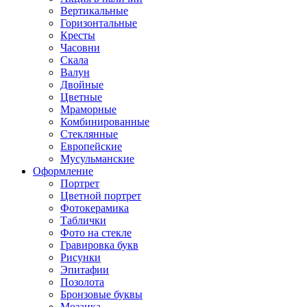
Вертикальные
Горизонтальные
Кресты
Часовни
Скала
Валун
Двойные
Цветные
Мраморные
Комбинированные
Стеклянные
Европейские
Мусульманские
Оформление
Портрет
Цветной портрет
Фотокерамика
Таблички
Фото на стекле
Гравировка букв
Рисунки
Эпитафии
Позолота
Бронзовые буквы
Мозаика