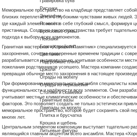
Гравировка букв
Рисунки
Мемориальное пространство на кладбище представляет собой 
Эпитафии
близких переплетается с глубокими чувствами живых людей. Эт
Позолота
где каждый элемент несёт в себе глубокий смысл, формируя 
пристанища. Создание такого пространства требует тщательно
Бронзовые буквы
подхода к выбору всех компонентов.
Пейзажи
Благоустройство
Гранитная мастерская «Хороший Памятник» специализируется 
захоронения, сочетая проверенные временем традиции с совр
Цветники
разрабатывается индивидуально, учитывая особенности местн
Надгробные плиты
пожелания родственников усопшего. Мастера компании создаю
Цоколи
превращая обычное место захоронения в настоящее произведе
Ограды на могилу
При формировании мемориального ансамбля специалисты ком
Ограды из нержавейки
функциональности и надёжности всех элементов. Они разраба
Столики и скамейки
учитывают местные климатические особенности и обеспечива
Гранитные вазы
факторов. Это позволяет создать не только эстетически привл
Лампады на могилу
мемориальное пространство, которое будет сохранять свой п
Плитка и брусчатка
многих лет.
Крошка и щебень
Центральным элементом композиции выступает тщательно раз
Литьевые фигуры
являющийся главным акцентом всего ансамбля. Мастера «Хор