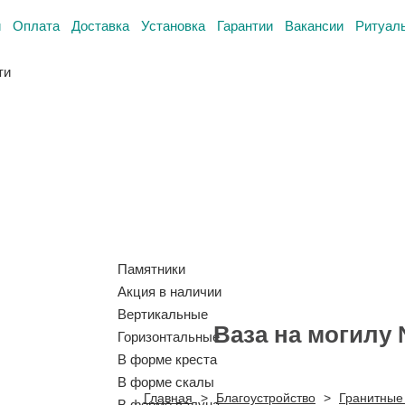
и
Оплата
Доставка
Установка
Гарантии
Вакансии
Ритуал
ти
Памятники
Акция в наличии
Вертикальные
Ваза на могилу
Горизонтальные
В форме креста
В форме скалы
Главная
>
Благоустройство
>
Гранитные
В форме валуна