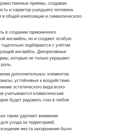
удожественные приёмы, создавая
сть и характер ушедшего человека.
и в общей композиции и символического
ь в создании гармоничного
ой ансамбль, но и создают особую
 тщательно подбирается с учётом
вующий ансамбль. Декоративные
рмы, которые не только украшают
 роль.
нения дополнительных элементов.
риалы, устойчивые к воздействию
нение эстетического вида всего
ов учитываются климатические
орое будет радовать глаз в любое
ка» также уделяют внимание
для ухода за территорией,
посещение места захоронения было