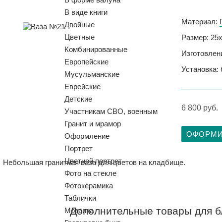
В виде книги
Материал:
Двойные
Цветные
Размер: 25
Комбинированные
Изготовлени
Европейские
Установка:
Мусульманские
Еврейские
Детские
6 800 руб.
Участникам СВО, военным
Гранит и мрамор
ОФОРМИ
Оформление
Портрет
Цветной портрет
Небольшая гранитная ваза для цветов на кладбище.
Фото на стекле
Фотокерамика
Таблички
Дополнительные товары для б
Мозаика