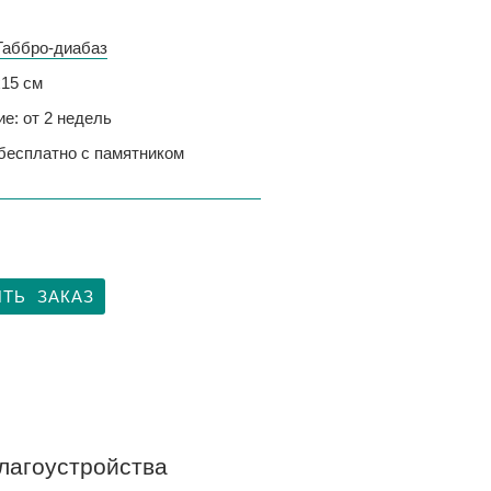
Габбро-диабаз
х15 см
е: от 2 недель
 бесплатно с памятником
ТЬ ЗАКАЗ
лагоустройства