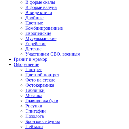
В форме скалы
В форме валуна
В виде книги
Двойные
Цветные
Комбинированные
Европейские
Мусульманские
Еврейские
Детские
Участникам СВО, военным
Гранит и мрамор
Оформление
Портрет
Цветной портрет
Фото на стекле
Фотокерамика
Таблички
Мозаика
Гравировка букв
Рисунки
Эпитафии
Позолота
Бронзовые буквы
Пейзажи