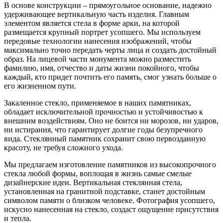
В основе конструкции – прямоугольное основание, надежно
удерживающее вертикальную часть изделия. Главным
элементом является стела в форме арки, на которой
размещается крупный портрет усопшего. Мы используем
передовые технологии нанесения изображений, чтобы
максимально точно передать черты лица и создать достойный
образ. На лицевой части монумента можно разместить
фамилию, имя, отчество и даты жизни покойного, чтобы
каждый, кто придет почтить его память, смог узнать больше о
его жизненном пути.
Закаленное стекло, применяемое в наших памятниках,
обладает исключительной прочностью и устойчивостью к
внешним воздействиям. Оно не боится ни морозов, ни ударов,
ни истирания, что гарантирует долгие годы безупречного
вида. Стеклянный памятник сохранит свою первозданную
красоту, не требуя сложного ухода.
Мы предлагаем изготовление памятников из высокопрочного
стекла любой формы, воплощая в жизнь самые смелые
дизайнерские идеи. Вертикальная стеклянная стела,
установленная на гранитной подставке, станет достойным
символом памяти о близком человеке. Фотография усопшего,
искусно нанесенная на стекло, создаст ощущение присутствия
и тепла.