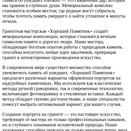
Память об ушедших близких — это священный дар, который
мы храним в глубинах души. Мемориальный комплекс
становится особым местом, где родные могут собраться,
чтобы почтить память умершего и найти утешение в минуты
печали.
Гранитная мастерская «Хороший Памятник» создаёт
мемориальные композиции, которые становятся вечным
символом памяти о дорогих людях. Наши мастера,
обладающие богатым опытом работы с природным камнем,
способны воплотить любые идеи заказчиков, превращая
гранит в неповторимые произведения искусства.
В современном мире существует множество способов
увековечить память об ушедших. «Хороший Памятник»
предлагает различные варианты оформления портретов на
надгробных памятниках. Мы используем как классические
методы ручной гравировки, так и современные технологии,
включающие фотокерамику и стеклянные вставки. Каждый
метод обладает своими достоинствами, и наши специалисты
помогут выбрать оптимальный вариант для вашего случая.
Создание портрета на граните — это настоящее искусство,
требующее от мастера не только профессиональных навыков,
но и глубокого понимания человеческой природы. Наши
художники способны передать не только внешние черты лица,