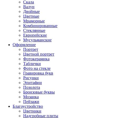
Скала
Валун
Двойные
Цветные
Мраморные
Комбинированные
Стеклянные
Европейские
Мусульманские
Оформление
Портрет
Цветной портрет
Фотокерамика
Таблички
Фото на стекле
Гравировка букв
Рисунки
Эпитафии
Позолота
Бронзовые буквы
Мозаика
Пейзажи
Благоустройство
Цветники
Надгробные плиты