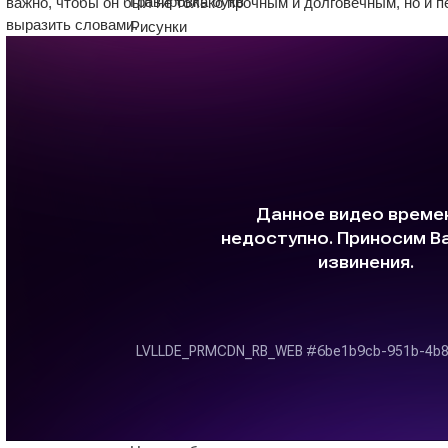
Гравировка букв
важно, чтобы он был не только прочным и долговечным, но и 
выразить словами.
Рисунки
Эпитафии
Позолота
Бронзовые буквы
Пейзажи
Благоустройство
Цветники
Надгробные плиты
Цоколи
Ограды на могилу
Ограды из нержавейки
Столики и скамейки
Гранитные вазы
Лампады на могилу
Плитка и брусчатка
Крошка и щебень
Литьевые фигуры