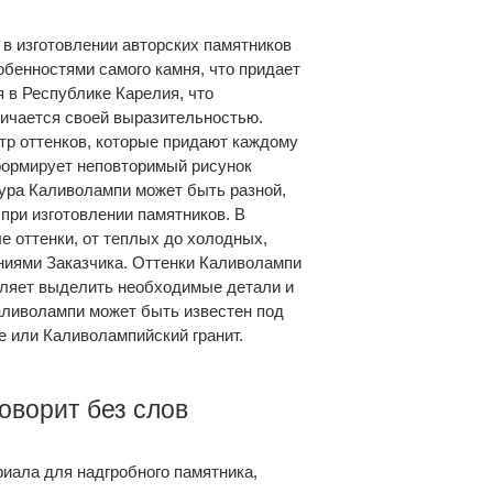
 в изготовлении авторских памятников
собенностями самого камня, что придает
 в Республике Карелия, что
личается своей выразительностью.
тр оттенков, которые придают каждому
формирует неповторимый рисунок
ура Каливолампи может быть разной,
при изготовлении памятников. В
 оттенки, от теплых до холодных,
ниями Заказчика. Оттенки Каливолампи
воляет выделить необходимые детали и
аливолампи может быть известен под
ite или Каливолампийский гранит.
говорит без слов
риала для надгробного памятника,