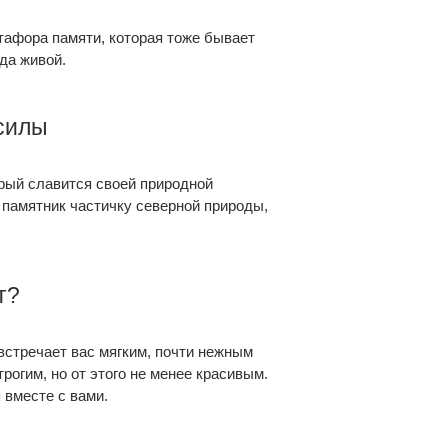
афора памяти, которая тоже бывает
гда живой.
силы
рый славится своей природной
в памятник частичку северной природы,
т?
встречает вас мягким, почти нежным
рогим, но от этого не менее красивым.
 вместе с вами.