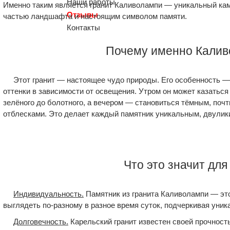
Наши работы
Именно таким является гранит Каливолампи — уникальный кам
Отзывы
частью ландшафта и настоящим символом памяти.
Контакты
Почему именно Калив
Этот гранит — настоящее чудо природы. Его особенность 
оттенки в зависимости от освещения. Утром он может казаться
зелёного до болотного, а вечером — становиться тёмным, поч
отблесками. Это делает каждый памятник уникальным, двулик
Что это значит для
Индивидуальность.
Памятник из гранита Каливолампи — эт
выглядеть по-разному в разное время суток, подчеркивая уник
Долговечность.
Карельский гранит известен своей прочность