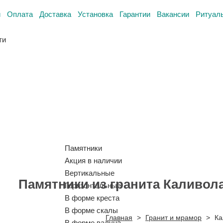
и
Оплата
Доставка
Установка
Гарантии
Вакансии
Ритуал
ти
Памятники
Акция в наличии
Вертикальные
Памятники из гранита Каливол
Горизонтальные
В форме креста
В форме скалы
Главная
>
Гранит и мрамор
>
Ка
В форме валуна