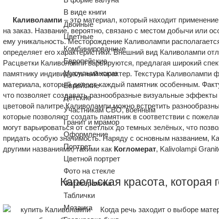
В виде книги
Каливолампи
– это материал, который находит применение
Двойные
на заказ. Название, вероятно, связано с местом добычи или о
Цветные
ему уникальность. Месторождение Каливолампи располагается
Комбинированные
определяет его характеристики. Внешний вид Каливолампи от
Европейские
Расцветки Каливолампи варьируются, предлагая широкий спек
Мусульманские
памятнику индивидуальный характер. Текстура Каливолампи 
материала, который делает каждый памятник особенным. Факт
Еврейские
что позволяет создавать разнообразные визуальные эффекты 
Детские
цветовой палитре Каливолампи можно встретить разнообразные
Участникам СВО, военным
которые позволяют создать памятник в соответствии с пожела
Гранит и мрамор
могут варьироваться от светлых до темных зелёных, что поз
Оформление
придать особую значимость. Наряду с основным названием, К
Портрет
другими названиями, такими как
Когломерат
, Kalivolampi Gran
Цветной портрет
Фото на стекле
Карельская красота, которая 
Фотокерамика
Таблички
Мозаика
Когда речь заходит о выборе мате