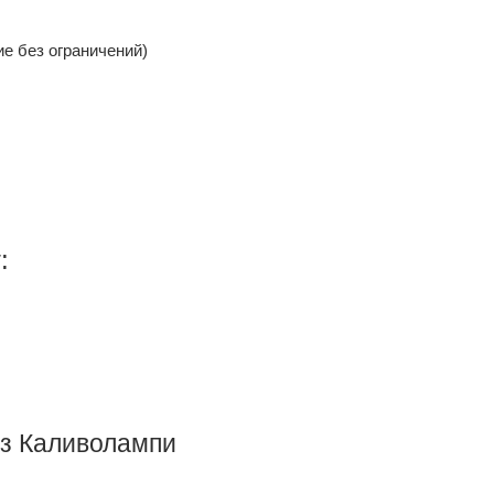
е без ограничений)
:
з Каливолампи