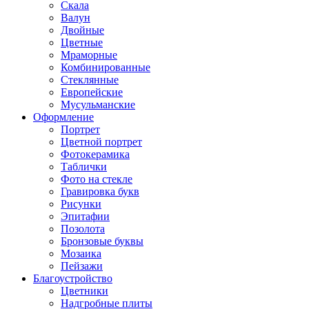
Скала
Валун
Двойные
Цветные
Мраморные
Комбинированные
Стеклянные
Европейские
Мусульманские
Оформление
Портрет
Цветной портрет
Фотокерамика
Таблички
Фото на стекле
Гравировка букв
Рисунки
Эпитафии
Позолота
Бронзовые буквы
Мозаика
Пейзажи
Благоустройство
Цветники
Надгробные плиты