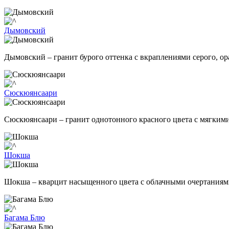
Дымовский
Дымовский – гранит бурого оттенка с вкраплениями серого, о
Сюскюянсаари
Сюскюянсаари – гранит однотонного красного цвета с мягким
Шокша
Шокша – кварцит насыщенного цвета с облачными очертаниями,
Багама Блю