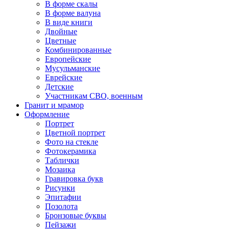
В форме скалы
В форме валуна
В виде книги
Двойные
Цветные
Комбинированные
Европейские
Мусульманские
Еврейские
Детские
Участникам СВО, военным
Гранит и мрамор
Оформление
Портрет
Цветной портрет
Фото на стекле
Фотокерамика
Таблички
Мозаика
Гравировка букв
Рисунки
Эпитафии
Позолота
Бронзовые буквы
Пейзажи