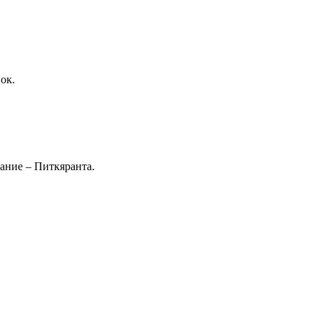
ок.
ание – Питкяранта.