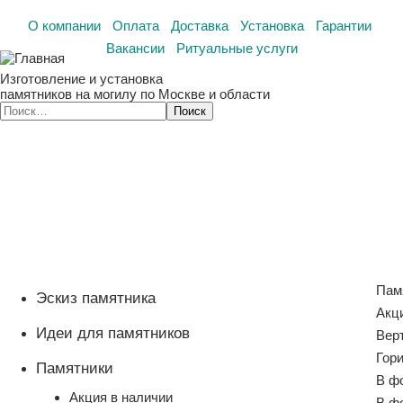
О компании
Оплата
Доставка
Установка
Гарантии
Вакансии
Ритуальные услуги
Изготовление и установка
памятников на могилу по Москве и области
Пам
Эскиз памятника
Акц
Идеи для памятников
Вер
Гор
Памятники
В ф
Акция в наличии
В ф