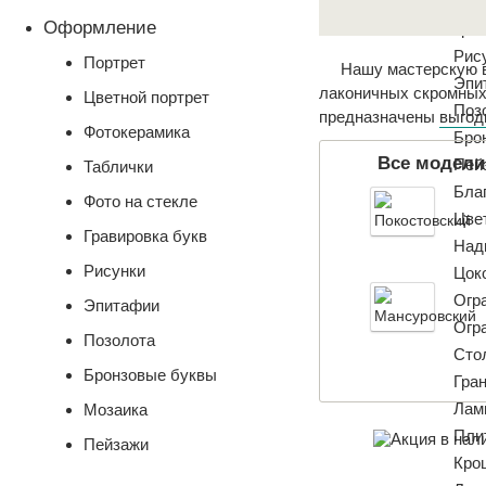
Моз
Оформление
Гра
Рис
Портрет
Нашу мастерскую в
Эпи
лаконичных скромных
Цветной портрет
Поз
предназначены
выгод
Фотокерамика
Бро
Все модели
Пей
Таблички
Бла
Фото на стекле
Цве
Гравировка букв
Над
Рисунки
Цок
Огр
Эпитафии
Огр
Позолота
Сто
Бронзовые буквы
Гра
Лам
Мозаика
Пли
Пейзажи
Кро