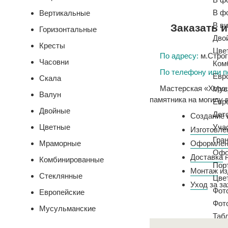
В ф
Вертикальные
В ви
Заказать 
Горизонтальные
Дво
Кресты
Цве
По адресу:
м.Строги
Часовни
Ком
По телефону или п
Евр
Скала
Мастерская «Хорош
Мус
Валун
памятника на могилу 
Евр
Двойные
Дет
Создание 
Цветные
Уча
Изготовле
Гра
Мраморные
Оформлен
Офо
Доставка
н
Комбинированные
Пор
Монтаж
из
Стеклянные
Цве
Уход
за за
Фото
Европейские
Фот
Мусульманские
Таб