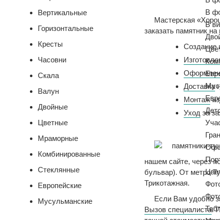
В ф
Вертикальные
Мастерская «Хорош
В ви
Горизонтальные
заказать памятник на
Дво
Кресты
Создание 
Цве
Часовни
Изготовле
Ком
Оформлен
Евр
Скала
Мус
Доставка
н
Валун
Евр
Монтаж
из
Двойные
Дет
Уход
за за
Цветные
Уча
Гра
Мраморные
Офо
Комбинированные
Пор
нашем сайте, через п
Стеклянные
Цве
бульвар). От метро Т
Трикотажная.
Фото
Европейские
Фот
Если Вам удобно з
Мусульманские
Таб
Вызов специалиста
. 