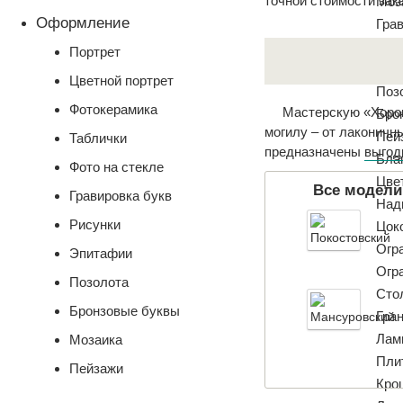
точной стоимости зака
Моз
Оформление
Гра
Рис
Портрет
Эпи
Цветной портрет
Поз
Фотокерамика
Мастерскую «Хоро
Бро
могилу – от лаконич
Пей
Таблички
предназначены
выгод
Бла
Фото на стекле
Цве
Все модели
Гравировка букв
Над
Рисунки
Цок
Огр
Эпитафии
Огр
Позолота
Сто
Бронзовые буквы
Гра
Лам
Мозаика
Пли
Пейзажи
Кро