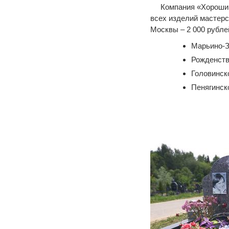
Компания «Хороший
всех изделий мастерс
Москвы – 2 000 рублей
Марьино-З
Рожденств
Головинск
Пенягинск