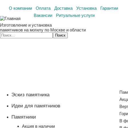
О компании
Оплата
Доставка
Установка
Гарантии
Вакансии
Ритуальные услуги
Изготовление и установка
памятников на могилу по Москве и области
Пам
Эскиз памятника
Акц
Идеи для памятников
Вер
Гор
Памятники
В ф
Акция в наличии
В ф